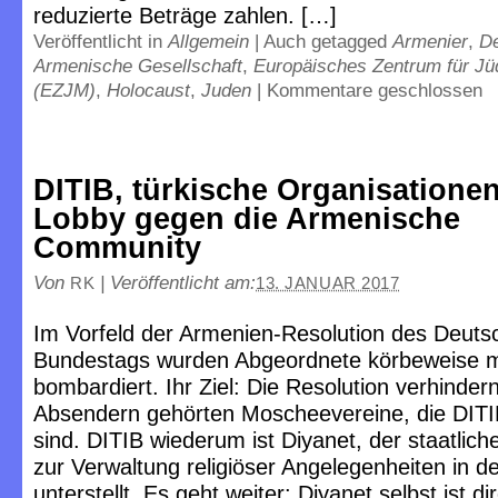
reduzierte Beträge zahlen. […]
Veröffentlicht in
Allgemein
|
Auch getagged
Armenier
,
De
Armenische Gesellschaft
,
Europäisches Zentrum für Jü
(EZJM)
,
Holocaust
,
Juden
|
Kommentare geschlossen
DITIB, türkische Organisatione
Lobby gegen die Armenische
Community
Von
|
Veröffentlicht am:
RK
13. JANUAR 2017
Im Vorfeld der Armenien-Resolution des Deuts
Bundestags wurden Abgeordnete körbeweise m
bombardiert. Ihr Ziel: Die Resolution verhinde
Absendern gehörten Moscheevereine, die DITIP
sind. DITIB wiederum ist Diyanet, der staatlich
zur Verwaltung religiöser Angelegenheiten in d
unterstellt. Es geht weiter: Diyanet selbst ist d