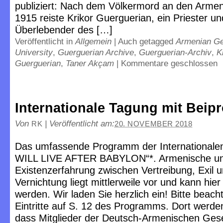
publiziert: Nach dem Völkermord an den Armen
1915 reiste Krikor Guerguerian, ein Priester un
Überlebender des […]
Veröffentlicht in
Allgemein
|
Auch getagged
Armenian G
University
,
Guerguerian Archive
,
Guerguerian-Archiv
,
K
Guerguerian
,
Taner Akçam
|
Kommentare geschlossen
Internationale Tagung mit Bei
Von
|
Veröffentlicht am:
RK
20. NOVEMBER 2018
Das umfassende Programm der International
WILL LIVE AFTER BABYLON“*. Armenische un
Existenzerfahrung zwischen Vertreibung, Exil 
Vernichtung liegt mittlerweile vor und kann hie
werden. Wir laden Sie herzlich ein! Bitte beach
Eintritte auf S. 12 des Programms. Dort werde
dass Mitglieder der Deutsch-Armenischen Gese