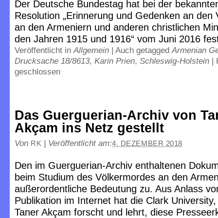
Der Deutsche Bundestag hat bei der bekannte
Resolution „Erinnerung und Gedenken an den 
an den Armeniern und anderen christlichen Min
den Jahren 1915 und 1916“ vom Juni 2016 festg
Veröffentlicht in
Allgemein
|
Auch getagged
Armenian G
Drucksache 18/8613
,
Karin Prien
,
Schleswig-Holstein
|
geschlossen
Das Guerguerian-Archiv von Ta
Akçam ins Netz gestellt
Von
|
Veröffentlicht am:
RK
4. DEZEMBER 2018
Den im Guerguerian-Archiv enthaltenen Dok
beim Studium des Völkermordes an den Armen
außerordentliche Bedeutung zu. Aus Anlass vo
Publikation im Internet hat die Clark Universit
Taner Akçam forscht und lehrt, diese Presseer