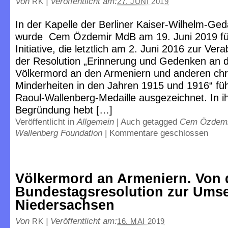
Von
|
Veröffentlicht am:
RK
27. JUNI 2019
In der Kapelle der Berliner Kaiser-Wilhelm-Ged
wurde Cem Özdemir MdB am 19. Juni 2019 fü
Initiative, die letztlich am 2. Juni 2016 zur Ve
der Resolution „Erinnerung und Gedenken an 
Völkermord an den Armeniern und anderen chri
Minderheiten in den Jahren 1915 und 1916“ füh
Raoul-Wallenberg-Medaille ausgezeichnet. In i
Begründung hebt […]
Veröffentlicht in
Allgemein
|
Auch getagged
Cem Özdemi
Wallenberg Foundation
|
Kommentare geschlossen
Völkermord an Armeniern. Von 
Bundestagsresolution zur Umse
Niedersachsen
Von
|
Veröffentlicht am:
RK
16. MAI 2019