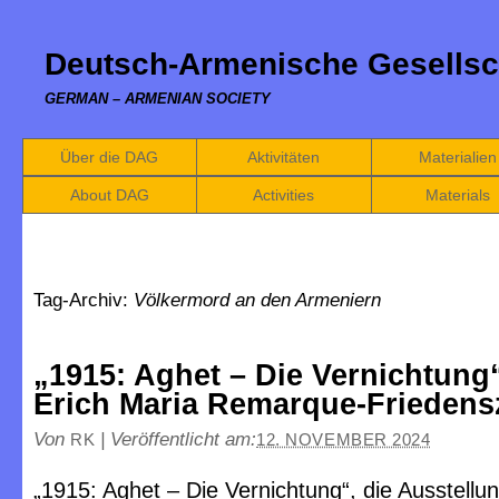
Deutsch-Armenische Gesellsc
GERMAN – ARMENIAN SOCIETY
Über die DAG
Aktivitäten
Materialien
About DAG
Activities
Materials
Tag-Archiv:
Völkermord an den Armeniern
„1915: Aghet – Die Vernichtung
Erich Maria Remarque-Frieden
Von
|
Veröffentlicht am:
RK
12. NOVEMBER 2024
„1915: Aghet – Die Vernichtung“, die Ausstellu