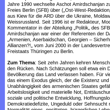
Jahre 1990 wechselte Aschot Amirdschanjan 
Freies Berlin (SFB) über („Ost-West-Redaktion„
aus Kiew für die ARD über die Ukraine, Molda
Weissrussland. Seit 1996 ist er Redakteur, Mo
Kommentator in der Abteilung „Politik„ des SFB
Amirdschanjan war einer der Referenten der 
„Armenien, Aserbaidschan, Georgien – Sicherh
Allianzen?!„ vom Juni 2000 in der Landesvertr
Freistaats Thüringen zu Berlin.
Zum Thema
: Seit zehn Jahren kehren Mensc
den Rücken. Nach Schätzungen soll etwa ein Dr
Bevölkerung das Land verlassen haben. Für v
das einem Exodus gleich, der die Existenz und
Unabhängigkeit des armenischen Staates gefä
Arbeitslosigkeit und materielle Not, Enttäuschu
soziale und politische Entwicklung, Hoffnungslo
Demokratiedefizite, Ungeduld oder Sehnsucht 
Normalität eines „gesitteten„ bürgerlichen Lebe