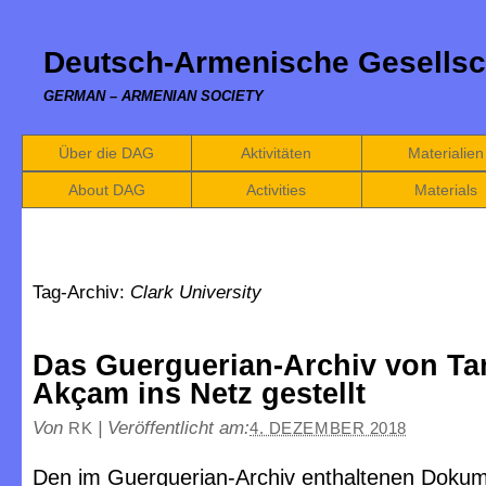
Deutsch-Armenische Gesellsc
GERMAN – ARMENIAN SOCIETY
Über die DAG
Aktivitäten
Materialien
About DAG
Activities
Materials
Tag-Archiv:
Clark University
Das Guerguerian-Archiv von Ta
Akçam ins Netz gestellt
Von
|
Veröffentlicht am:
RK
4. DEZEMBER 2018
Den im Guerguerian-Archiv enthaltenen Dok