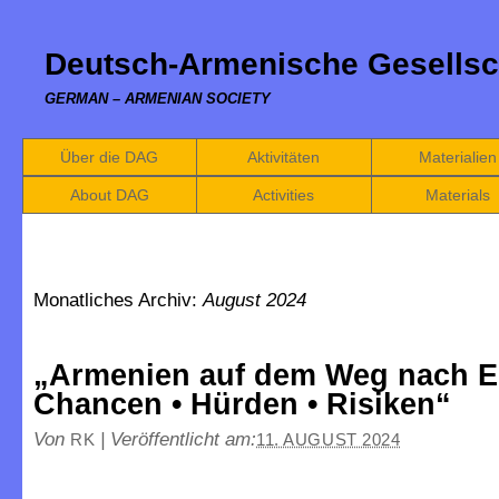
Deutsch-Armenische Gesellsc
GERMAN – ARMENIAN SOCIETY
Über die DAG
Aktivitäten
Materialien
About DAG
Activities
Materials
Monatliches Archiv:
August 2024
„Armenien auf dem Weg nach 
Chancen • Hürden • Risiken“
Von
|
Veröffentlicht am:
RK
11. AUGUST 2024