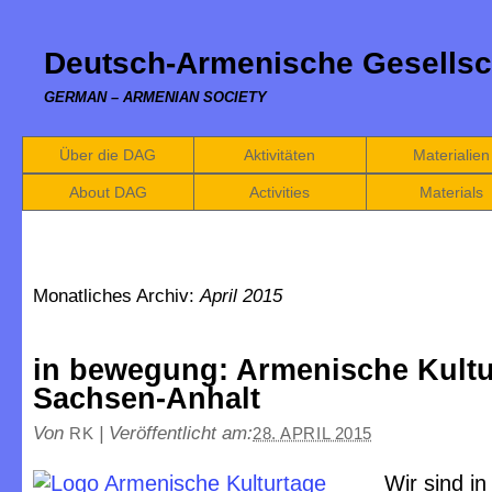
Deutsch-Armenische Gesellsc
GERMAN – ARMENIAN SOCIETY
Über die DAG
Aktivitäten
Materialien
About DAG
Activities
Materials
Monatliches Archiv:
April 2015
in bewegung: Armenische Kultu
Sachsen-Anhalt
Von
|
Veröffentlicht am:
RK
28. APRIL 2015
Wir sind in