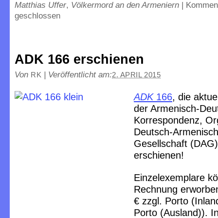
Matthias Uffer
,
Völkermord an den Armeniern
|
Kommen
geschlossen
ADK 166 erschienen
Von
|
Veröffentlicht am:
RK
2. APRIL 2015
ADK
166
, die aktu
der Armenisch-Deu
Korrespondenz, Or
Deutsch-Armenisc
Gesellschaft
(DAG)
erschienen!
Einzelexemplare k
Rechnung erworben
€ zzgl. Porto (Inland
Porto (Ausland)). I