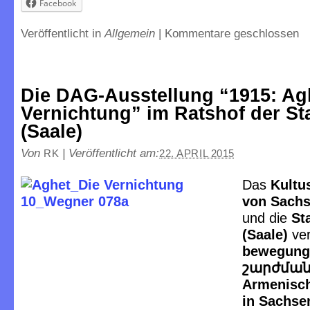
Facebook
Veröffentlicht in
Allgemein
|
Kommentare geschlossen
Die DAG-Ausstellung “1915: Agh
Vernichtung” im Ratshof der Sta
(Saale)
Von
|
Veröffentlicht am:
RK
22. APRIL 2015
Das
Ku
ltu
von Sachs
und die
St
(Saale)
ver
bewegung 
շարժման
Armenisch
in Sachse