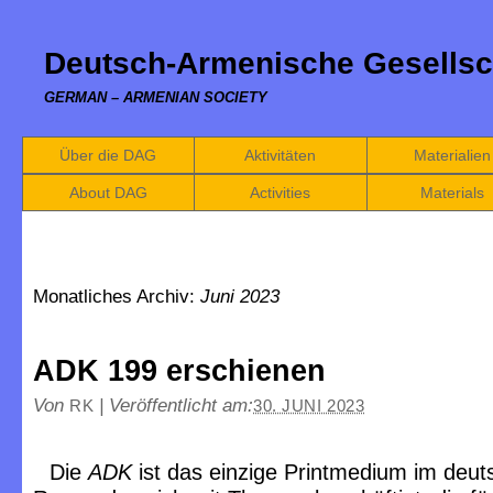
Deutsch-Armenische Gesellsc
GERMAN – ARMENIAN SOCIETY
Über die DAG
Aktivitäten
Materialien
About DAG
Activities
Materials
Monatliches Archiv:
Juni 2023
ADK 199 erschienen
Von
|
Veröffentlicht am:
RK
30. JUNI 2023
Die
ADK
ist das einzige Printmedium im deu