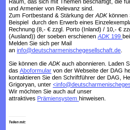
Raum, das sich mit Themen beschäftigt, die f
und Armenier von Relevanz sind.
Zum Fortbestand & Stärkung der
ADK
können 
Beispiel durch den Erwerb eines Einzelexempl
Rechnung (8,- € zzgl. Porto (Inland) / 10,- € zz
(Ausland)) der soeben erschienen
ADK
199
be
Melden Sie sich per Mail
an
info@deutscharmenischegesellschaft.de
.
Sie können die
ADK
auch abonnieren. Laden S
das
Aboformular
von der Webseite der DAG he
kontaktieren Sie den Schriftführer der DAG, He
Grigoryan, unter
<
info@deutscharmenischegese
Wir möchten Sie auch auf unser
attraktives
Prämiensystem
hinweisen.
Teilen mit: