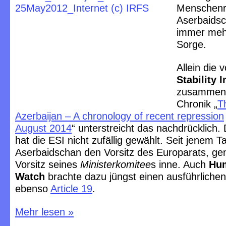
Menschenr
Aserbaidsc
immer meh
Sorge.
Allein die 
Stability I
zusammeng
Chronik „
Th
Azerbaijan – A chronology of recent repression
August 2014
“ unterstreicht das nachdrücklich.
hat die ESI nicht zufällig gewählt. Seit jenem T
Aserbaidschan den Vorsitz des Europarats, ge
Vorsitz seines
Ministerkomitee
s inne. Auch
Hum
Watch
brachte dazu jüngst einen ausführliche
ebenso
Article 19
.
Mehr lesen
»