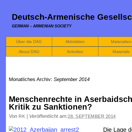
Deutsch-Armenische Gesellsc
GERMAN – ARMENIAN SOCIETY
Über die DAG
Aktivitäten
Materialien
About DAG
Activities
Materials
Monatliches Archiv:
September 2014
Menschenrechte in Aserbaidsc
Kritik zu Sanktionen?
Von
|
Veröffentlicht am:
RK
28. SEPTEMBER 2014
Die Lage d