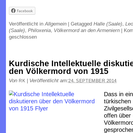
Facebook
Veröffentlicht in
Allgemein
|
Getagged
Halle (Saale)
,
Leo
(Saale)
,
Philoxenia
,
Völkermord an den Armeniern
|
Kom
geschlossen
Kurdische Intellektuelle diskuti
den Völkermord von 1915
Von
|
Veröffentlicht am:
RK
24. SEPTEMBER 2014
Dass in ein
türkischen
Zivilgesell
offen über
Völkermor
gesprochen