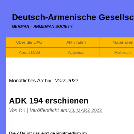
Deutsch-Armenische Gesellsc
GERMAN – ARMENIAN SOCIETY
Über die DAG
Aktivitäten
Materialien
About DAG
Activities
Materials
Monatliches Archiv:
März 2022
ADK 194 erschienen
Von
|
Veröffentlicht am:
RK
29. MÄRZ 2022
Die
ADK
ist das einzige Printmedium im