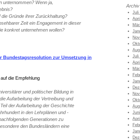
sen unternommen? Wenn ja,
Archiv
ebnis?
Juli
 die Gründe ihrer Zurückhaltung?
Apri
absehbarer Zeit ein Engagement in dieser
Mär
sie konkret unternehmen wollen?
Jan
Nov
Okt
Aug
Juli
r Bundestagsresolution zur Umsetzung in
Apri
Mär
Feb
 auf die Empfehlung
Jan
Dez
versitärer und politischer Bildung in
Nov
die Aufarbeitung der Vertreibung und
Okt
Teil der Aufarbeitung der Geschichte
Aug
ahrhundert in den Lehrplänen und -
Jun
Apri
 nachfolgenden Generationen zu
Feb
besondere den Bundesländern eine
Jan
Dez