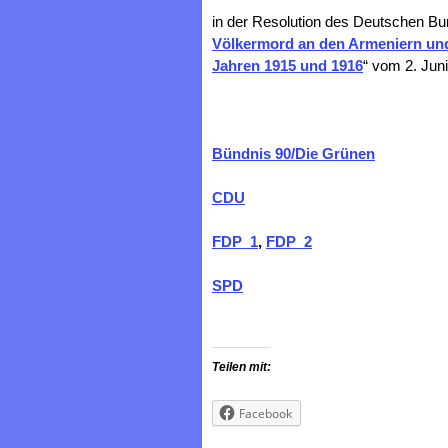
in der Resolution des Deutschen Bu
Völkermord an den Armeniern und 
Jahren 1915 und 1916
“ vom 2. Jun
Bündnis 90/Die Grünen
CDU
FDP_1
,
FDP_2
SPD
Teilen mit:
Facebook