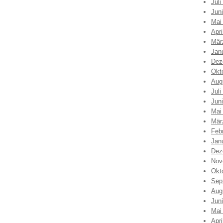
Juli
Jun
Mai
Apri
Mär
Jan
Dez
Okt
Aug
Juli
Jun
Mai
Mär
Feb
Jan
Dez
Nov
Okt
Sep
Aug
Jun
Mai
Apri