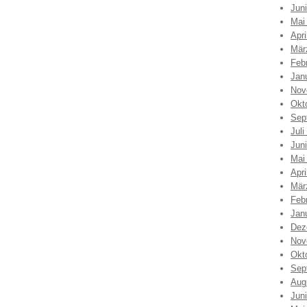
Jun
Mai
Apri
Mär
Feb
Jan
Nov
Okt
Sep
Juli
Jun
Mai
Apri
Mär
Feb
Jan
Dez
Nov
Okt
Sep
Aug
Jun