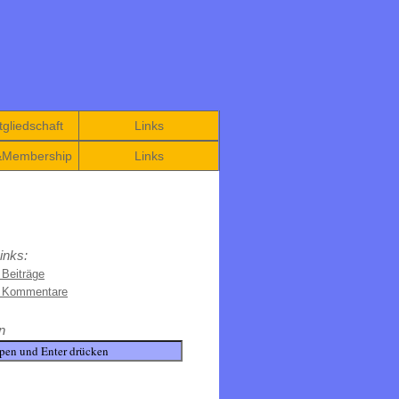
gliedschaft
Links
&Membership
Links
inks:
 Beiträge
e Kommentare
n