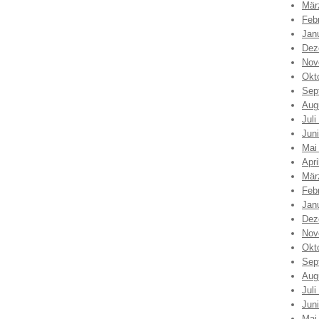
Mär
Feb
Jan
Dez
Nov
Okt
Sep
Aug
Juli
Jun
Mai
Apri
Mär
Feb
Jan
Dez
Nov
Okt
Sep
Aug
Juli
Jun
Mai