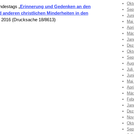
Okt
ndestags „
Erinnerung und Gedenken an den
Sep
anderen christlichen Minderheiten in den
Jun
i 2016 (Drucksache 18/8613)
Mai
Apri
Mär
Jan
Dez
Okt
Sep
Aug
Juli
Jun
Mai
Apri
Mär
Feb
Jan
Dez
Nov
Okt
Sep