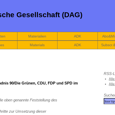
che Gesellschaft (DAG)
äten
Materialien
ADK
Abo&Mit
ies
Materials
ADK
Subscr.
RSS-L
Alle
ndnis 90/Die Grünen, CDU, FDP und SPD im
All
Suche
die oben genannte Feststellung des
chritte zur Umsetzung dieser