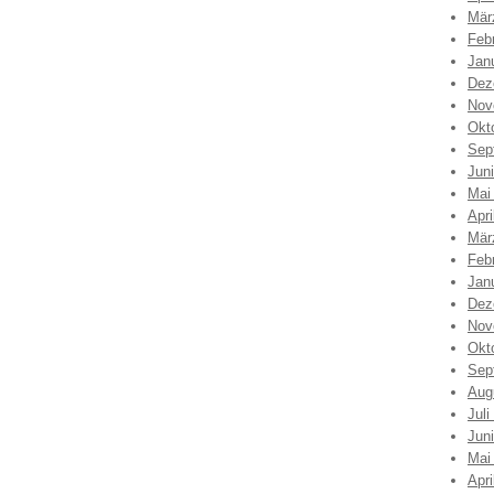
Mär
Feb
Jan
Dez
Nov
Okt
Sep
Jun
Mai
Apri
Mär
Feb
Jan
Dez
Nov
Okt
Sep
Aug
Juli
Jun
Mai
Apri