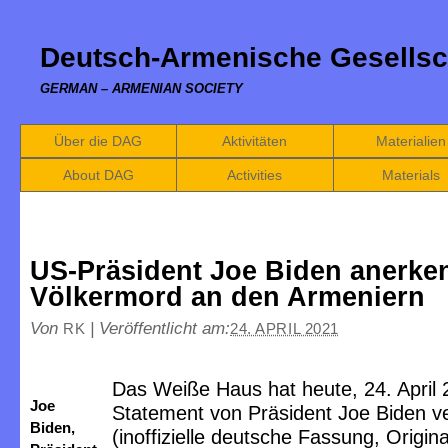
Deutsch-Armenische Gesellsc
GERMAN – ARMENIAN SOCIETY
Über die DAG
Aktivitäten
Materialien
About DAG
Activities
Materials
US-Präsident Joe Biden anerke
Völkermord an den Armeniern
Von
|
Veröffentlicht am:
RK
24. APRIL 2021
Das Weiße Haus hat heute, 24. April 
Joe
Statement von Präsident Joe Biden ver
Biden,
(inoffizielle deutsche Fassung, Origina