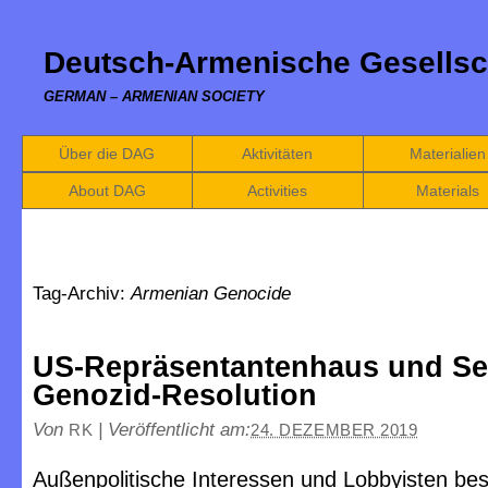
Deutsch-Armenische Gesellsc
GERMAN – ARMENIAN SOCIETY
Über die DAG
Aktivitäten
Materialien
About DAG
Activities
Materials
Tag-Archiv:
Armenian Genocide
US-Repräsentantenhaus und Sen
Genozid-Resolution
Von
|
Veröffentlicht am:
RK
24. DEZEMBER 2019
Außenpolitische Interessen und Lobbyisten be