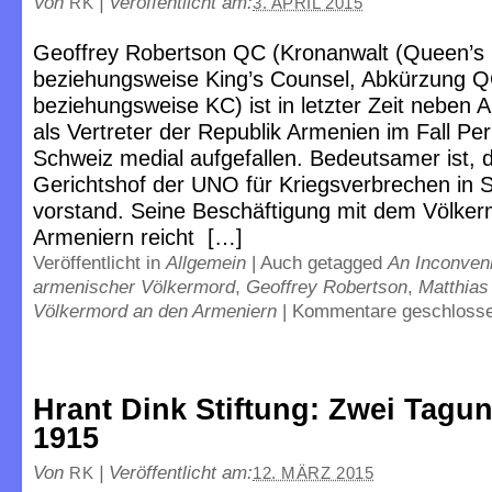
Von
|
Veröffentlicht am:
RK
3. APRIL 2015
Geoffrey Robertson QC (Kronanwalt (Queen’s
beziehungsweise King’s Counsel, Abkürzung 
beziehungsweise KC) ist in letzter Zeit neben 
als Vertreter der Republik Armenien im Fall Peri
Schweiz medial aufgefallen. Bedeutsamer ist, 
Gerichtshof der UNO für Kriegsverbrechen in 
vorstand. Seine Beschäftigung mit dem Völke
Armeniern reicht […]
Veröffentlicht in
Allgemein
|
Auch getagged
An Inconven
armenischer Völkermord
,
Geoffrey Robertson
,
Matthias
Völkermord an den Armeniern
|
Kommentare geschloss
Hrant Dink Stiftung: Zwei Tagu
1915
Von
|
Veröffentlicht am:
RK
12. MÄRZ 2015