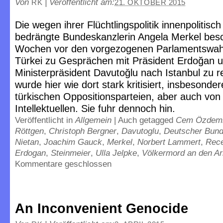
Von
|
Veröffentlicht am:
RK
21. OKTOBER 2015
Die wegen ihrer Flüchtlingspolitik innenpolitisch
bedrängte Bundeskanzlerin Angela Merkel besc
Wochen vor den vorgezogenen Parlamentswahl
Türkei zu Gesprächen mit Präsident Erdoğan 
Ministerpräsident Davutoğlu nach Istanbul zu r
wurde hier wie dort stark kritisiert, insbesonde
türkischen Oppositionsparteien, aber auch von
Intellektuellen. Sie fuhr dennoch hin.
Veröffentlicht in
Allgemein
|
Auch getagged
Cem Özdemir
Röttgen
,
Christoph Bergner
,
Davutoglu
,
Deutscher Bund
Nietan
,
Joachim Gauck
,
Merkel
,
Norbert Lammert
,
Rece
Erdogan
,
Steinmeier
,
Ulla Jelpke
,
Völkermord an den A
Kommentare geschlossen
An Inconvenient Genocide