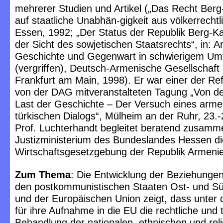
mehrerer Studien und Artikel („Das Recht Ber
auf staatliche Unabhän-gigkeit aus völkerrechtli
Essen, 1992; „Der Status der Republik Berg-K
der Sicht des sowjetischen Staatsrechts“, in: 
Geschichte und Gegenwart in schwierigem Um
(vergriffen), Deutsch-Armenische Gesellschaft
Frankfurt am Main, 1998). Er war einer der Re
von der DAG mitveranstalteten Tagung „Von d
Last der Geschichte – Der Versuch eines arme
türkischen Dialogs“, Mülheim an der Ruhr, 23.
Prof. Luchterhandt begleitet beratend zusam
Justizministerium des Bundeslandes Hessen di
Wirtschaftsgesetzgebung der Republik Armeni
Zum Thema
: Die Entwicklung der Beziehunge
den postkommunistischen Staaten Ost- und S
und der Europäischen Union zeigt, dass unter d
für ihre Aufnahme in die EU die rechtliche und 
Behandlung der nationalen, ethnischen und rel