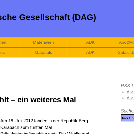
che Gesellschaft (DAG)
äten
Materialien
ADK
Abo&Mit
ies
Materials
ADK
Subscr.
RSS-L
Alle
lt – ein weiteres Mal
All
Suche
Am 19. Juli 2012 fanden in der Republik Berg-
Karabach zum fünften Mal
Präsidentschaftswahlen statt. Der Wahlkampf