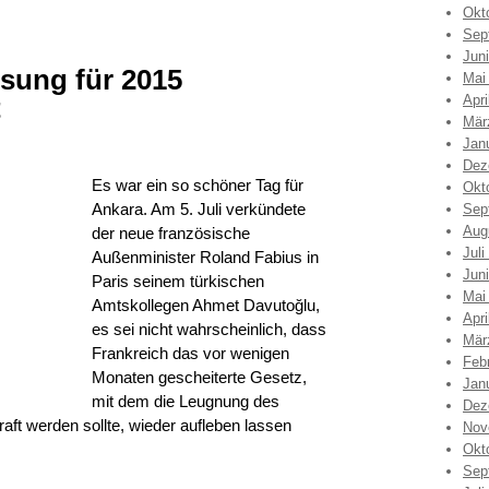
Okt
Sep
Jun
sung für 2015
Mai
t
Apri
Mär
Jan
Dez
Es war ein so schöner Tag für
Okt
Ankara. Am 5. Juli verkündete
Sep
Aug
der neue französische
Juli
Außenminister Roland Fabius in
Jun
Paris seinem türkischen
Mai
Amtskollegen Ahmet Davutoğlu,
Apri
es sei nicht wahrscheinlich, dass
Mär
Frankreich das vor wenigen
Feb
Monaten gescheiterte Gesetz,
Jan
mit dem die Leugnung des
Dez
ft werden sollte, wieder aufleben lassen
Nov
Okt
Sep