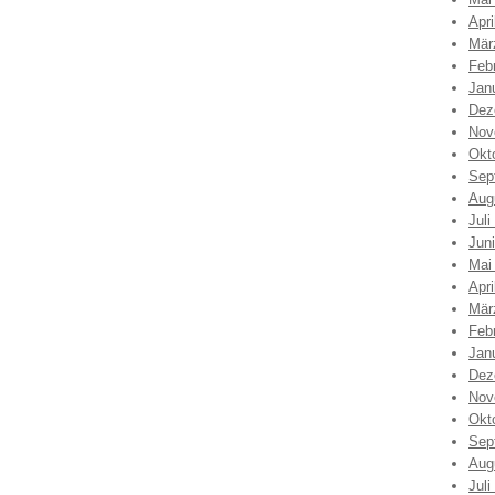
Apri
Mär
Feb
Jan
Dez
Nov
Okt
Sep
Aug
Juli
Jun
Mai
Apri
Mär
Feb
Jan
Dez
Nov
Okt
Sep
Aug
Juli