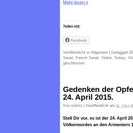
Mehr lesen
»
Teilen mit:
Facebook
Veröffentlicht in
Allgemein
|
Getagged
20
Senat
,
French Senat
,
Türkei
,
Turkey
,
Vö
geschlossen
Gedenken der Opfe
24. April 2015.
Von
|
Veröffentlicht am:
ADMIN
11. JULI 2
Stell Dir vor,
es ist der 24. April 2
Völkermordes an den Armeniern