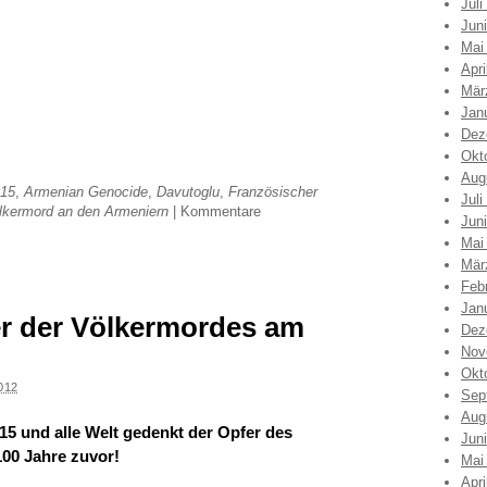
Juli
Jun
Mai
Apri
Mär
Jan
Dez
Okt
Aug
15
,
Armenian Genocide
,
Davutoglu
,
Französischer
Juli
lkermord an den Armeniern
|
Kommentare
Jun
Mai
Mär
Feb
Jan
r der Völkermordes am
Dez
Nov
Okt
012
Sep
Aug
015
und alle Welt gedenkt der Opfer
des
Jun
100 Jahre zuvor!
Mai
Apri