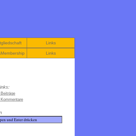
gliedschaft
Links
&Membership
Links
inks:
 Beiträge
e Kommentare
n