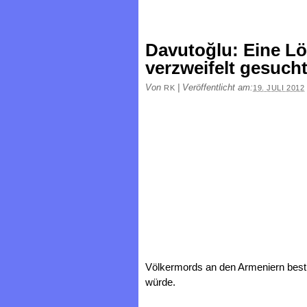
Davutoğlu: Eine Lö
verzweifelt gesuch
Von
|
Veröffentlicht am:
RK
19. JULI 2012
Völkermords an den Armeniern bestra
würde.