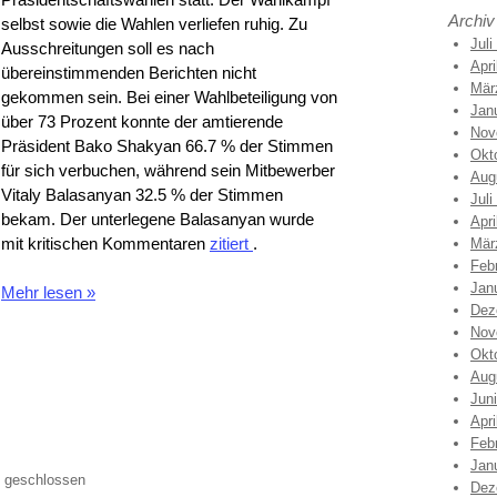
Archiv
selbst sowie die Wahlen verliefen ruhig. Zu
Juli
Ausschreitungen soll es nach
Apri
übereinstimmenden Berichten nicht
Mär
gekommen sein. Bei einer Wahlbeteiligung von
Jan
über 73 Prozent konnte der amtierende
Nov
Präsident Bako Shakyan 66.7 % der Stimmen
Okt
für sich verbuchen, während sein Mitbewerber
Aug
Vitaly Balasanyan 32.5 % der Stimmen
Juli
bekam. Der unterlegene Balasanyan wurde
Apri
mit kritischen Kommentaren
zitiert
.
Mär
Feb
Jan
Mehr lesen
»
Dez
Nov
Okt
Aug
Jun
Apri
Feb
Jan
 geschlossen
Dez