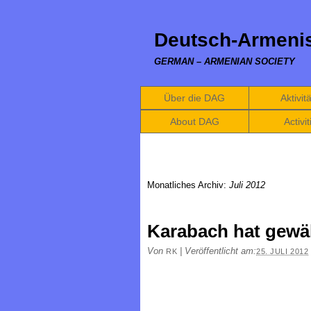
Deutsch-Armenis
GERMAN – ARMENIAN SOCIETY
Über die DAG
Aktivit
About DAG
Activit
Monatliches Archiv:
Juli 2012
Karabach hat gewäh
Von
|
Veröffentlicht am:
RK
25. JULI 2012