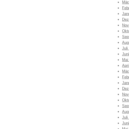
Mär
Feb
Jan
Dez
Nov
Okt
Sep
Aug
Juli
Jun
Mai
Apri
Mär
Feb
Jan
Dez
Nov
Okt
Sep
Aug
Juli
Jun
Mai