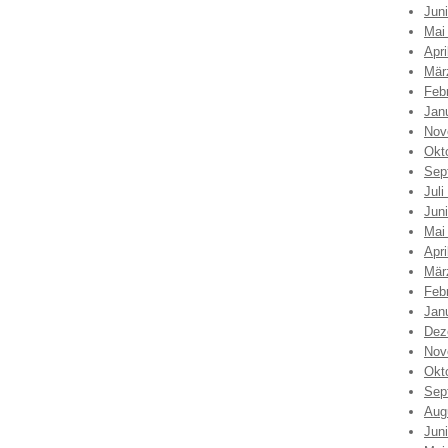
Jun
Mai
Apri
Mär
Feb
Jan
Nov
Okt
Sep
Juli
Jun
Mai
Apri
Mär
Feb
Jan
Dez
Nov
Okt
Sep
Aug
Jun