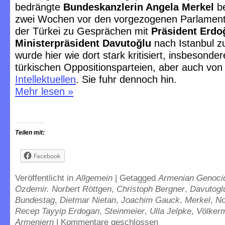
bedrängte
Bundeskanzlerin Angela Merkel
be
zwei Wochen vor den vorgezogenen Parlament
der Türkei zu Gesprächen mit
Präsident Erdo
Ministerpräsident Davutoğlu
nach Istanbul zu
wurde hier wie dort stark kritisiert, insbesonde
türkischen Oppositionsparteien, aber auch von
Intellektuellen
. Sie fuhr dennoch hin.
Mehr lesen
»
Teilen mit:
Facebook
Veröffentlicht in
Allgemein
|
Getagged
Armenian Genoci
Özdemir. Norbert Röttgen
,
Christoph Bergner
,
Davutogl
Bundestag
,
Dietmar Nietan
,
Joachim Gauck
,
Merkel
,
No
Recep Tayyip Erdogan
,
Steinmeier
,
Ulla Jelpke
,
Völker
Armeniern
|
Kommentare geschlossen