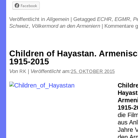
Facebook
Veröffentlicht in
Allgemein
|
Getagged
ECHR
,
EGMR
,
Pe
Schweiz
,
Völkermord an den Armeniern
|
Kommentare g
Children of Hayastan. Armenisc
1915-2015
Von
|
Veröffentlicht am:
RK
25. OKTOBER 2015
Childr
Hayast
Armeni
1915-2
die Fil
aus An
Jahre 
den Arm