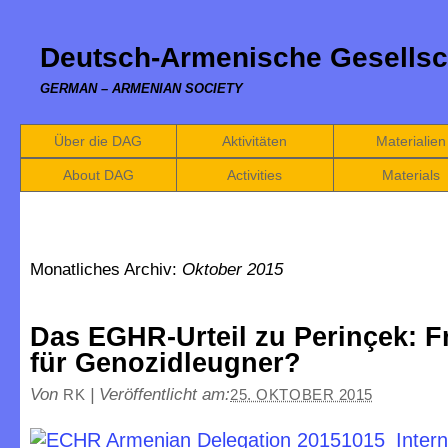
Deutsch-Armenische Gesellsc
GERMAN – ARMENIAN SOCIETY
Über die DAG
Aktivitäten
Materialien
About DAG
Activities
Materials
Monatliches Archiv:
Oktober 2015
Das EGHR-Urteil zu Perinçek: Fr
für Genozidleugner?
Von
|
Veröffentlicht am:
RK
25. OKTOBER 2015