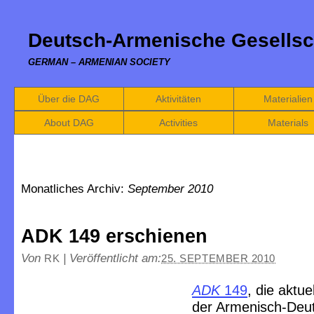
Deutsch-Armenische Gesellsc
GERMAN – ARMENIAN SOCIETY
Über die DAG
Aktivitäten
Materialien
About DAG
Activities
Materials
Monatliches Archiv:
September 2010
ADK 149 erschienen
Von
|
Veröffentlicht am:
RK
25. SEPTEMBER 2010
ADK
149
, die aktu
der Armenisch-Deu