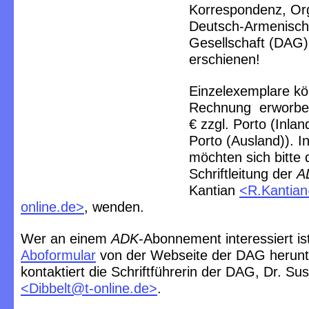
Korrespondenz, Or
Deutsch-Armenisc
Gesellschaft
(DAG)
erschienen!
Einzelexemplare k
Rechnung erworben
€ zzgl. Porto (Inland
Porto (Ausland)). I
möchten sich bitte d
Schriftleitung der
A
Kantian
<R.Kantia
online.de>
, wenden.
Wer an einem
ADK
-Abonnement interessiert ist
Aboformular
von der Webseite der DAG herunt
kontaktiert die Schriftführerin der DAG, Dr. Su
<Dibbelt@t-online.de>
.