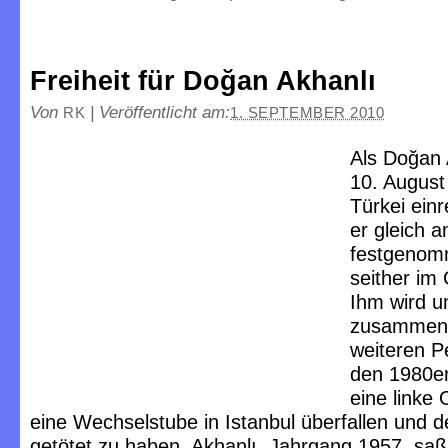
Freiheit für Doğan Akhanlı
Von
|
Veröffentlicht am:
RK
1. SEPTEMBER 2010
Als Doğan 
10. August
Türkei einr
er gleich 
festgenomm
seither im
Ihm wird un
zusammen 
weiteren P
den 1980er
eine linke 
eine Wechselstube in Istanbul überfallen und d
getötet zu haben. Akhanlı, Jahrgang 1957, saß