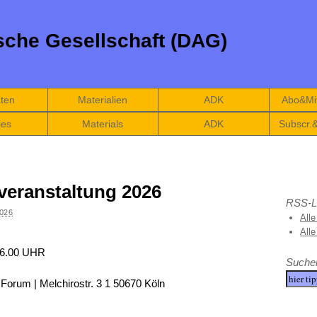
che Gesellschaft (DAG)
äten
Materialien
ADK
Abo&Mit
ies
Materials
ADK
Subscr.
veranstaltung 2026
RSS-L
026
Alle
All
16.00 UHR
Suche
m | Melchirostr. 3 1 50670 Köln