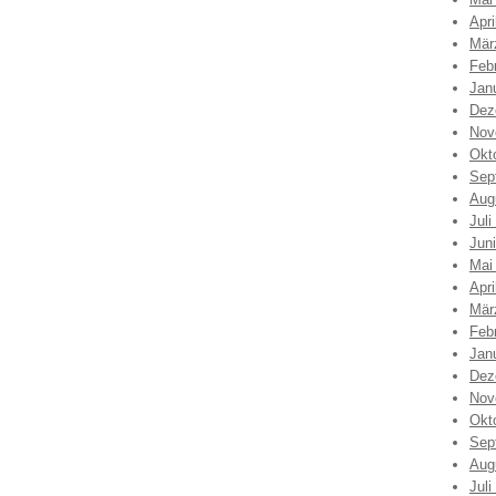
Apri
Mär
Feb
Jan
Dez
Nov
Okt
Sep
Aug
Juli
Jun
Mai
Apri
Mär
Feb
Jan
Dez
Nov
Okt
Sep
Aug
Juli