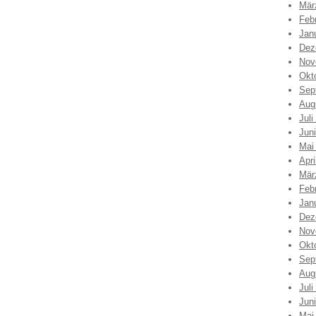
Mär
Feb
Jan
Dez
Nov
Okt
Sep
Aug
Juli
Jun
Mai
Apri
Mär
Feb
Jan
Dez
Nov
Okt
Sep
Aug
Juli
Jun
Mai