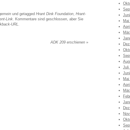
Okt
Sep
gemein
und getagged
Hrant Dink Foundation
,
Hrant-
Jun
nt-Link
. Kommentare sind geschlossen, aber Sie
Mai
ckback-URL
.
Apri
Mär
Jan
ADK 209 erschienen
»
Dez
Okt
Sep
Aug
Juli
Jun
Mai
Apri
Mär
Feb
Jan
Dez
Nov
Okt
Sep