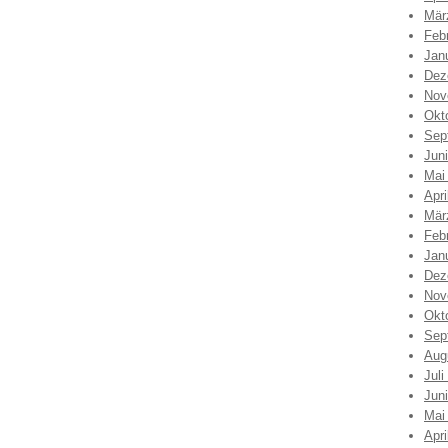
Mär
Feb
Jan
Dez
Nov
Okt
Sep
Jun
Mai
Apri
Mär
Feb
Jan
Dez
Nov
Okt
Sep
Aug
Juli
Jun
Mai
Apri