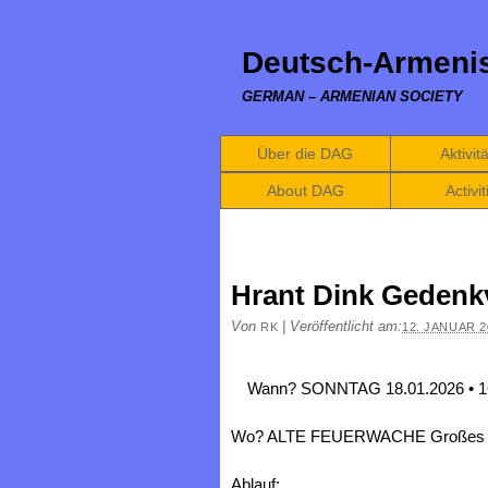
Deutsch-Armenis
GERMAN – ARMENIAN SOCIETY
Über die DAG
Aktivit
About DAG
Activit
Hrant Dink Gedenk
Von
|
Veröffentlicht am:
RK
12. JANUAR 2
Wann? SONNTAG 18.01.2026 • 
Wo? ALTE FEUERWACHE Großes Foru
Ablauf: