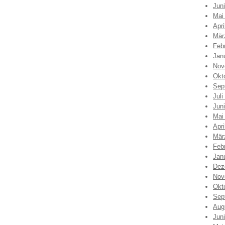
Jun
Mai
Apri
Mär
Feb
Jan
Nov
Okt
Sep
Juli
Jun
Mai
Apri
Mär
Feb
Jan
Dez
Nov
Okt
Sep
Aug
Jun