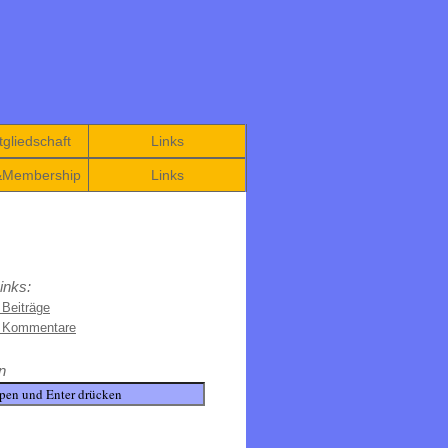
gliedschaft
Links
&Membership
Links
inks:
 Beiträge
e Kommentare
n