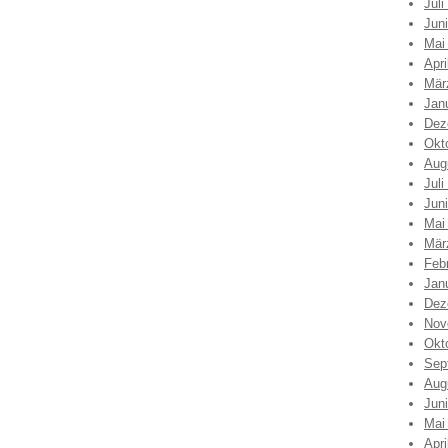
Juli
Jun
Mai
Apri
Mär
Jan
Dez
Okt
Aug
Juli
Jun
Mai
Mär
Feb
Jan
Dez
Nov
Okt
Sep
Aug
Jun
Mai
Apri