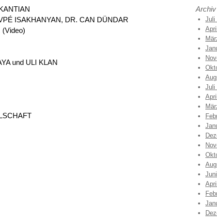
I KANTIAN
Archiv
ROVPÉ ISAKHANYAN, DR. CAN DÜNDAR
Juli
Apri
(Video)
Mär
Jan
Nov
KAYA und ULI KLAN
Okt
Aug
Juli
Apri
Mär
LSCHAFT
Feb
Jan
Dez
Nov
Okt
Aug
Jun
Apri
Feb
Jan
Dez