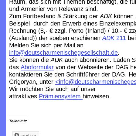
Raum, das sich mit Themen beschäftigt, die f
und Armenier von Relevanz sind.
Zum Fortbestand & Stärkung der
ADK
können 
Beispiel durch den Erwerb eines Einzelexempl
Rechnung (8,- € zzgl. Porto (Inland) / 10,- € zz
(Ausland)) der soeben erschienen
ADK
211
bei
Melden Sie sich per Mail an
info@deutscharmenischegesellschaft.de
.
Sie können die
ADK
auch abonnieren. Laden S
das
Aboformular
von der Webseite der DAG he
kontaktieren Sie den Schriftführer der DAG, He
Grigoryan, unter
<
info@deutscharmenischegese
Wir möchten Sie auch auf unser
attraktives
Prämiensystem
hinweisen.
Teilen mit:
Facebook