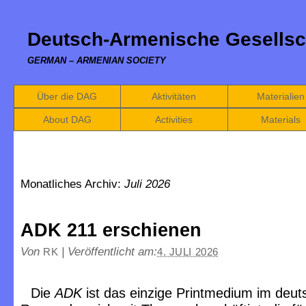
Deutsch-Armenische Gesellsc
GERMAN – ARMENIAN SOCIETY
Über die DAG
Aktivitäten
Materialien
About DAG
Activities
Materials
Monatliches Archiv:
Juli 2026
ADK 211 erschienen
Von
|
Veröffentlicht am:
RK
4. JULI 2026
Die
ADK
ist das einzige Printmedium im deu