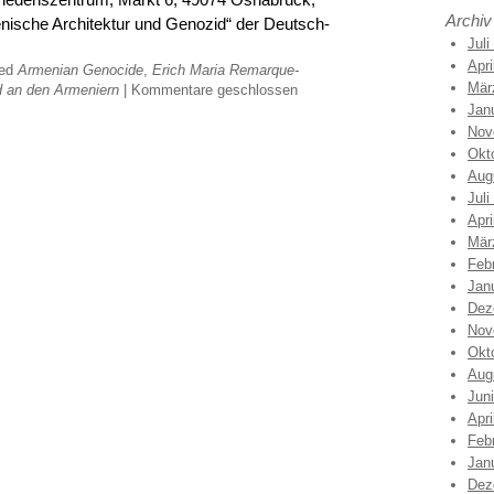
Archiv
enische Architektur und Genozid“ der Deutsch-
Juli
Apri
ged
Armenian Genocide
,
Erich Maria Remarque-
Mär
 an den Armeniern
|
Kommentare geschlossen
Jan
Nov
Okt
Aug
Juli
Apri
Mär
Feb
Jan
Dez
Nov
Okt
Aug
Jun
Apri
Feb
Jan
Dez