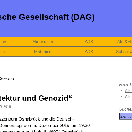
che Gesellschaft (DAG)
äten
Materialien
ADK
Abo&Mit
ies
Materials
ADK
Subscr.
 Genozid
RSS-L
Alle
tektur und Genozid“
All
R 2019
Suche
szentrum Osnabrück und die Deutsch-
 Donnerstag, dem 5. Dezember 2019, um 19:30
riedenszentrum, Markt 6, 49074 Osnabrück,