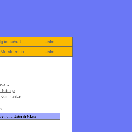
gliedschaft
Links
&Membership
Links
inks:
 Beiträge
e Kommentare
n