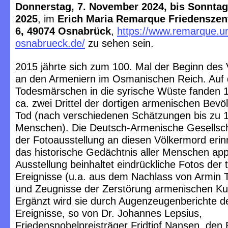
Donnerstag, 7. November 2024, bis Sonntag
2025
, im
Erich Maria Remarque Friedenszen
6, 49074 Osnabrück
,
https://www.remarque.un
osnabrueck.de/
zu sehen sein.
2015 jährte sich zum 100. Mal der Beginn des
an den Armeniern im Osmanischen Reich. Auf
Todesmärschen in die syrische Wüste fanden 
ca. zwei Drittel der dortigen armenischen Bev
Tod (nach verschiedenen Schätzungen bis zu 1
Menschen). Die Deutsch-Armenische Gesellscha
der Fotoausstellung an diesen Völkermord eri
das historische Gedächtnis aller Menschen app
Ausstellung beinhaltet eindrückliche Fotos der 
Ereignisse (u.a. aus dem Nachlass von Armin 
und Zeugnisse der Zerstörung armenischen Kul
Ergänzt wird sie durch Augenzeugenberichte d
Ereignisse, so von Dr. Johannes Lepsius,
Friedensnobelpreisträger Fridtjof Nansen, den 