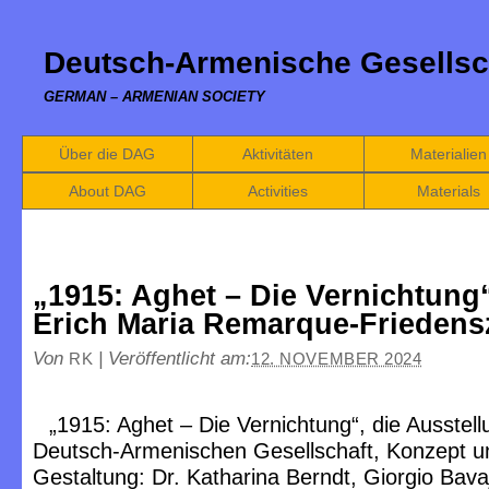
Deutsch-Armenische Gesellsc
GERMAN – ARMENIAN SOCIETY
Über die DAG
Aktivitäten
Materialien
About DAG
Activities
Materials
„1915: Aghet – Die Vernichtung
Erich Maria Remarque-Frieden
Von
|
Veröffentlicht am:
RK
12. NOVEMBER 2024
„1915: Aghet – Die Vernichtung“, die Ausstell
Deutsch-Armenischen Gesellschaft, Konzept u
Gestaltung: Dr. Katharina Berndt, Giorgio Bava