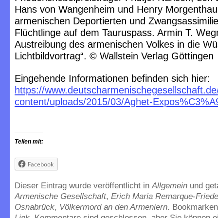
Hans von Wangenheim und Henry Morgenthau
armenischen Deportierten und Zwangsassimilie
Flüchtlinge auf dem Tauruspass. Armin T. Wegn
Austreibung des armenischen Volkes in die Wü
Lichtbildvortrag“. © Wallstein Verlag Göttingen
Eingehende Informationen befinden sich hier:
https://www.deutscharmenischegesellschaft.de
content/uploads/2015/03/Aghet-Expos%C3%A9
Teilen mit:
Facebook
Dieser Eintrag wurde veröffentlicht in
Allgemein
und ge
Armenische Gesellschaft
,
Erich Maria Remarque-Fried
Osnabrück
,
Völkermord an den Armeniern
. Bookmarke
Link
. Kommentare sind geschlossen, aber Sie können e