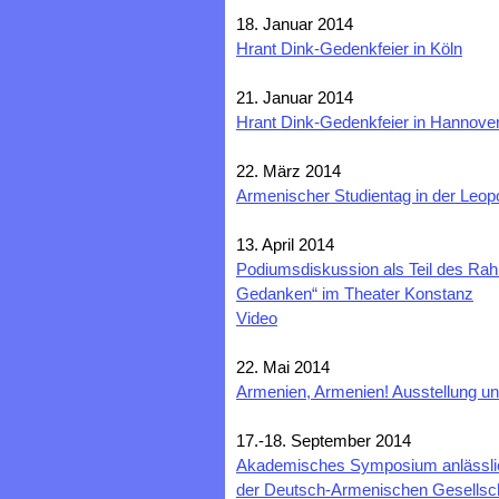
18. Januar 2014
Hrant Dink-Gedenkfeier in Köln
21. Januar 2014
Hrant Dink-Gedenkfeier in Hannove
22. März 2014
Armenischer Studientag in der Leopo
13. April 2014
Podiumsdiskussion als Teil des R
Gedanken“ im Theater Konstanz
Video
22. Mai 2014
Armenien, Armenien! Ausstellung und
17.-18. September 2014
Akademisches Symposium anlässlic
der Deutsch-Armenischen Gesellsc