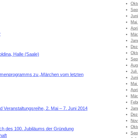
Okt
Sep
Jun
Mai
Apri
r
Mär
Jan
Dez
Okt
ldina, Halle (Saale)
Sep
Aug
Juli
ahmenprogramms zu „Märchen vom letzten
Jun
Mai
Apri
Mär
Feb
 Veranstaltungsreihe, 2. Mai – 7. Juni 2014
Jan
Dez
Nov
Okt
h des 100. Jubiläums der Gründung
Sep
haft