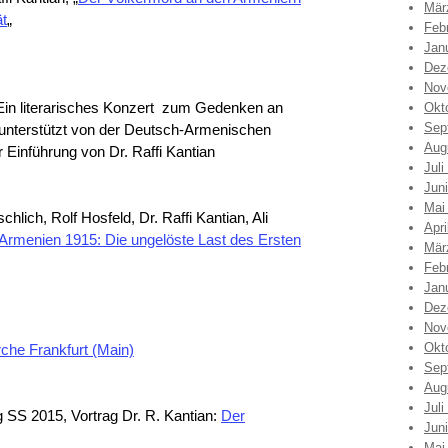
Mär
ät
„
Feb
Jan
Dez
Nov
 Ein literarisches Konzert zum Gedenken an
Okt
Sep
unterstützt von der Deutsch-Armenischen
Aug
r Einführung von Dr. Raffi Kantian
Juli
Jun
Mai
lich, Rolf Hosfeld, Dr. Raffi Kantian, Ali
Apri
Armenien 1915: Die ungelöste Last des Ersten
Mär
Feb
Jan
Dez
Nov
Okt
che Frankfurt (Main)
Sep
Aug
Juli
g SS 2015, Vortrag Dr. R. Kantian:
Der
Jun
Mai