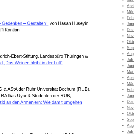
Apri
Mär
Feb
n – Gedenken – Gestalten“
von Hasan Hüseyin
Jan
fi Kantian
Dez
Nov
Okt
Sep
Aug
rich-Ebert-Stiftung, Landesbüro Thüringen &
Juli
d „Das Weinen bleibt in der Luft“
Jun
Mai
Apri
Mär
 & AStA der Ruhr Universität Bochum (RUB),
Feb
 RA Ilias Uyar & Studenten der RUB
,
Jan
Dez
id an den Armeniern: Wie damit umgehen
Nov
Okt
Sep
Aug
Juli