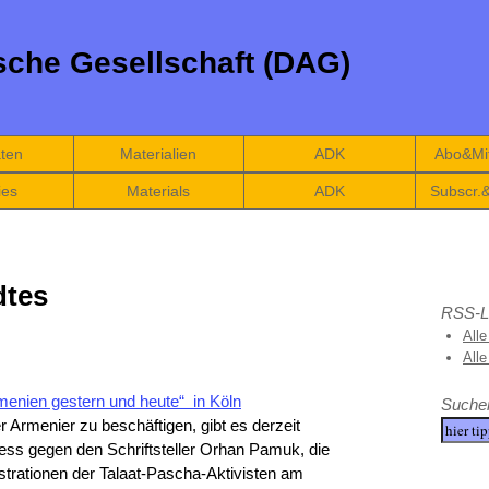
che Gesellschaft (DAG)
äten
Materialien
ADK
Abo&Mit
ies
Materials
ADK
Subscr.
dtes
RSS-L
Alle
All
enien gestern und heute“ in Köln
Suche
 Armenier zu beschäftigen, gibt es derzeit
ess gegen den Schriftsteller Orhan Pamuk, die
rationen der Talaat-Pascha-Aktivisten am