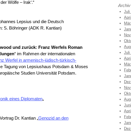
der Wölfe – Irak‘.“
Archiv
Juli
Apri
Johannes Lepsius und die Deutsch
Mär
n: S. Böhringer (ADK R. Kantian)
Jan
Nov
Okt
Aug
lwood und zurück: Franz Werfels Roman
Juli
klungen
“ im Rahmen der internationalen
Apri
nz Werfel in armenisch-jüdisch-türkisch-
Mär
me Tagung von Lepsiushaus Potsdam & Moses
Feb
ropäische Studien Universität Potsdam.
Jan
Dez
Nov
Okt
ronik eines Diplomaten
„
Aug
Jun
Apri
Feb
ortrag Dr. Kantian „
Genozid an den
Jan
Dez