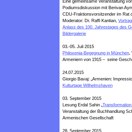
Eine gemeinsame Veranstaltung vo
Podiumsdiskussion mit Berivan Aym
CDU-Fraktionsvorsitzender im Rat de
Moderator: Dr. Raffi Kantian,
Vortra
Anlass des 100. Jahrestages des G
Bildergalerie
03.-05. Juli 2015
Philoxenia-Begegnung in München
,
Armeniern von 1915 – seine Geschi
24.07.2015
Giorgio Bavaj: „Armenien: Impress
Kulturtage Wilhelmshaven
03. September 2015
Lesung Erdal Sahin „
Transformation
Veranstaltung der Buchhandlung S
Armenischen Gesellschaft
28. September 2015