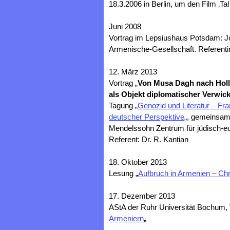
18.3.2006 in Berlin, um den Film ‚Tal 
Juni 2008
Vortrag im Lepsiushaus Potsdam: 
Armenische-Gesellschaft. Referenti
12. März 2013
Vortrag „
Von Musa Dagh nach Hol
als Objekt diplomatischer Verwic
Tagung „
Genozid und Literatur – Fra
deutscher Perspektive
„, gemeinsa
Mendelssohn Zentrum für jüdisch-eu
Referent: Dr. R. Kantian
18. Oktober 2013
Lesung „
Aufbruch in Armenien – Ch
17. Dezember 2013
AStA der Ruhr Universität Bochum, V
Armeniern
„