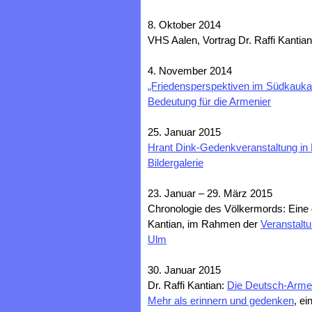
8. Oktober 2014
VHS Aalen, Vortrag Dr. Raffi Kantian
4. November 2014
„Friedensperspektiven im Südkauka
Bedeutung für die Armenier
25. Januar 2015
Hrant Dink-Gedenkveranstaltung in 
Bildergalerie
23. Januar – 29. März 2015
Chronologie des Völkermords: Eine 
Kantian, im Rahmen der
Veranstalt
Ulm
30. Januar 2015
Dr. Raffi Kantian:
Die Deutsch-Armen
Mehr als erinnern und gedenken
, e