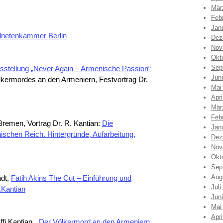
Mär
Feb
Jan
dnetenkammer Berlin
Dez
Nov
Okt
Sep
sstellung „Never Again – Armenische Passion“
Jun
kermordes an den Armeniern, Festvortrag Dr.
Mai
Apri
Mär
Feb
emen, Vortrag Dr. R. Kantian:
Die
Jan
schen Reich. Hintergründe, Aufarbeitung,
Dez
Nov
Okt
Sep
Aug
dt
,
Fatih Akins The Cut – Einführung und
Juli
.Kantian
Jun
Mai
Apri
i Kantian, „
Der Völkermord an den Armeniern