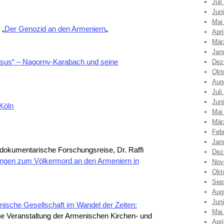
Juli
Jun
Mai
 „
Der Genozid an den Armeniern
„
Apri
Mär
Jan
sus“ – Nagorny-Karabach und seine
Dez
Okt
Aug
Juli
Jun
Köln
Mai
Mär
Feb
Jan
dokumentarische Forschungsreise, Dr. Raffi
Dez
ungen zum Völkermord an den Armeniern in
Nov
Okt
Sep
Aug
Jun
ische Gesellschaft im Wandel der Zeiten:
Mai
ine Veranstaltung der Armenischen Kirchen- und
Apri