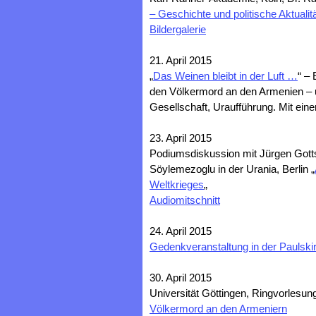
– Geschichte und politische Aktualit
Bildergalerie
21. April 2015
„
Das Weinen bleibt in der Luft …
“ –
den Völkermord an den Armenien – 
Gesellschaft, Uraufführung. Mit eine
23. April 2015
Podiumsdiskussion mit Jürgen Gottsch
Söylemezoglu in der Urania, Berlin „
Weltkrieges
„
Audiomitschnitt
24. April 2015
Gedenkveranstaltung in der Paulskir
30. April 2015
Universität Göttingen, Ringvorlesun
Völkermord an den Armeniern