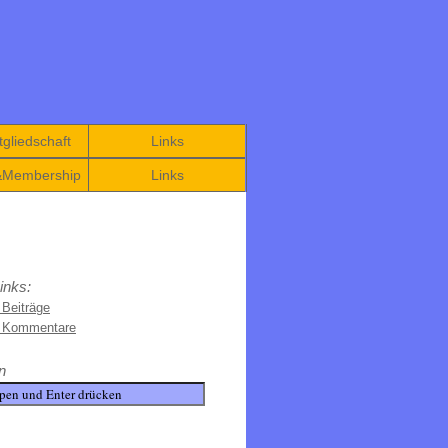
gliedschaft
Links
&Membership
Links
inks:
 Beiträge
e Kommentare
n