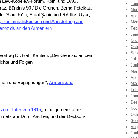
n Lew-Kopelew-Forum, Köln, und DAG,
Jun
az, Bündnis 90 / Die Grünen, Bernd Petelkau,
Mai
r Stadt Köln, Erdal Şahin und RA Ilias Uyar
,
Apri
g, Podiumsdiskussion und Ausstellung aus
Mär
enozids an den Armeniern
Feb
Jan
Nov
Okt
Sep
 Vortrag Dr. Raffi Kantian: „Der Genozid an den
Juli
chte und Folgen“
Jun
Mai
Apri
ionen und Begegnungen“,
Armenische
Mär
Feb
Jan
Dez
Nov
 zum Täter von 1915
„, eine gemeinsame
Okt
chmetz am Dom, Aachen, und der Deutsch-
Sep
Aug
Jun