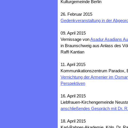
Kulturgemeinde Berlin
26. Februar 2015
Gedenkveranstaltung in der Abgeor
09. April 2015
Vernissage von
Asadur Asadians Au
in Braunschweig aus Anlass des Völ
Raffi Kantian
11. April 2015
Kommunikationszentrum Paradox, Br
Vernichtung der Armenier im Osmani
Perspektiven
16. April 2015
Liebfrauen-Kirchengemeinde Neusta
anschließendes Gespräch mit Dr. R
18. April 2015
Karl-Rahner-Akademie, Köln, Dr. Raff