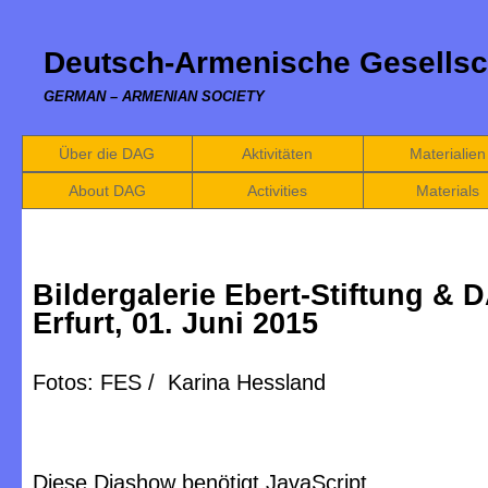
Deutsch-Armenische Gesellsc
GERMAN – ARMENIAN SOCIETY
Über die DAG
Aktivitäten
Materialien
About DAG
Activities
Materials
Bildergalerie Ebert-Stiftung & 
Erfurt, 01. Juni 2015
Fotos: FES / Karina Hessland
Diese Diashow benötigt JavaScript.