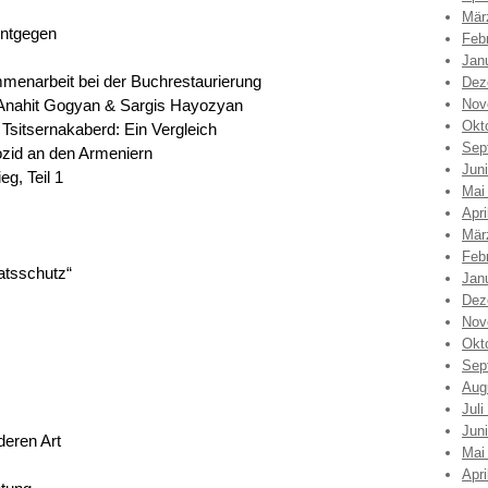
Mär
entgegen
Feb
Jan
menarbeit bei der Buchrestaurierung
Dez
 Anahit Gogyan & Sargis Hayozyan
Nov
Okt
sitsernakaberd: Ein Vergleich
Sep
ozid an den Armeniern
Jun
g, Teil 1
Mai
Apri
Mär
Feb
aatsschutz“
Jan
Dez
Nov
Okt
Sep
Aug
Juli
Jun
deren Art
Mai
Apri