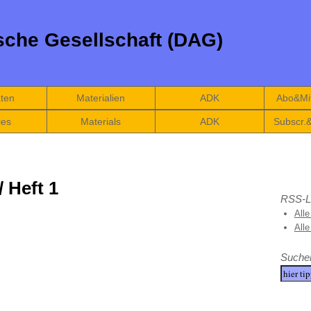
che Gesellschaft (DAG)
äten
Materialien
ADK
Abo&Mit
ies
Materials
ADK
Subscr.
/ Heft 1
RSS-L
Alle
All
Suche