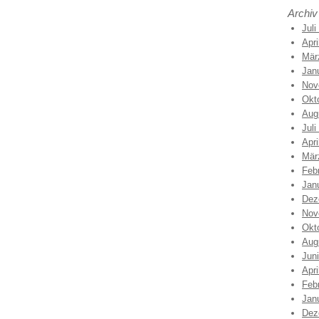
Archiv
Juli
Apri
Mär
Jan
Nov
Okt
Aug
Juli
Apri
Mär
Feb
Jan
Dez
Nov
Okt
Aug
Jun
Apri
Feb
Jan
Dez