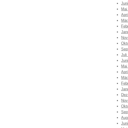
Jun
Mai
Apri
Mär
Feb
Jan
Nov
Okt
Sep
Juli
Jun
Mai
Apri
Mär
Feb
Jan
Dez
Nov
Okt
Sep
Aug
Jun