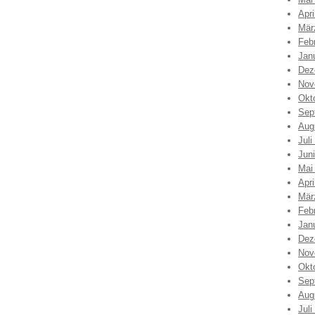
Apri
Mär
Feb
Jan
Dez
Nov
Okt
Sep
Aug
Juli
Jun
Mai
Apri
Mär
Feb
Jan
Dez
Nov
Okt
Sep
Aug
Juli