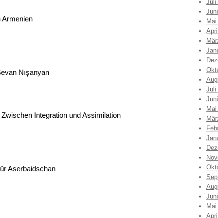
Juli
Jun
in Armenien
Mai
Apri
Mär
Jan
Dez
Okt
 Sevan Nışanyan
Aug
Juli
Jun
Mai
Zwischen Integration und Assimilation
Mär
Feb
Jan
Dez
Nov
Okt
 für Aserbaidschan
Sep
Aug
Jun
Mai
Apri