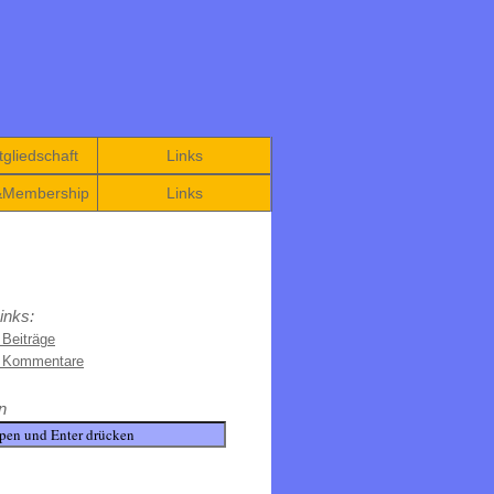
gliedschaft
Links
&Membership
Links
inks:
 Beiträge
e Kommentare
n