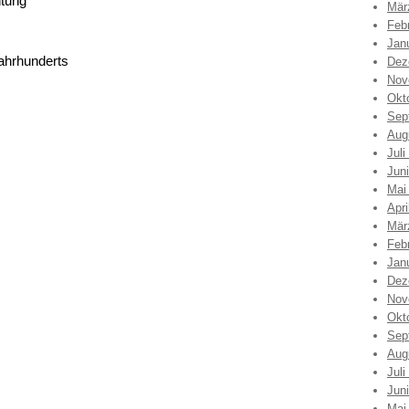
htung
Mär
Feb
Jan
Jahrhunderts
Dez
Nov
Okt
Sep
Aug
Juli
Jun
Mai
Apri
Mär
Feb
Jan
Dez
Nov
Okt
Sep
Aug
Juli
Jun
Mai