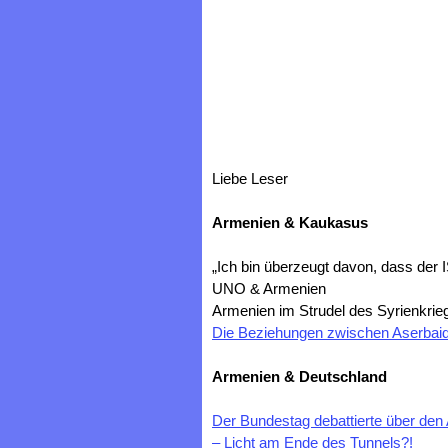
Liebe Leser
Armenien & Kaukasus
„Ich bin überzeugt davon, dass der I
UNO & Armenien
Armenien im Strudel des Syrienkrie
Die Beziehungen zwischen Aserbai
Armenien & Deutschland
Der Bundestag debattierte über de
– Licht am Ende des Tunnels?!