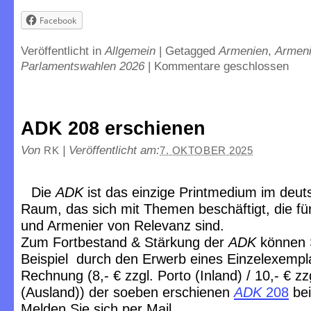
Facebook
Veröffentlicht in
Allgemein
|
Getagged
Armenien
,
Armen
Parlamentswahlen 2026
|
Kommentare geschlossen
ADK 208 erschienen
Von
|
Veröffentlicht am:
RK
7. OKTOBER 2025
Die
ADK
ist das einzige Printmedium im deu
Raum, das sich mit Themen beschäftigt, die f
und Armenier von Relevanz sind.
Zum Fortbestand & Stärkung der
ADK
können 
Beispiel durch den Erwerb eines Einzelexempl
Rechnung (8,- € zzgl. Porto (Inland) / 10,- € zz
(Ausland)) der soeben erschienen
ADK
208
bei
Melden Sie sich per Mail