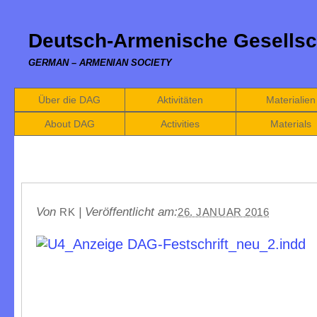
Deutsch-Armenische Gesellsc
GERMAN – ARMENIAN SOCIETY
Über die DAG
Aktivitäten
Materialien
About DAG
Activities
Materials
Von
|
Veröffentlicht am:
RK
26. JANUAR 2016