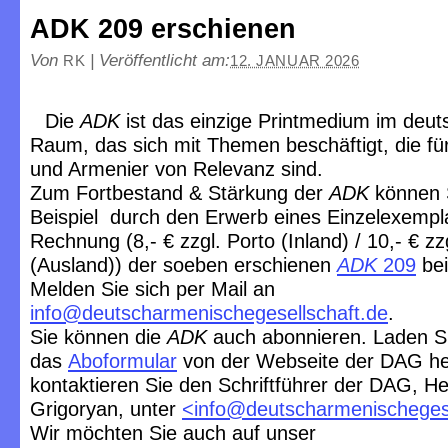
ADK 209 erschienen
Von
|
Veröffentlicht am:
RK
12. JANUAR 2026
Die
ADK
ist das einzige Printmedium im deu
Raum, das sich mit Themen beschäftigt, die f
und Armenier von Relevanz sind.
Zum Fortbestand & Stärkung der
ADK
können 
Beispiel durch den Erwerb eines Einzelexempl
Rechnung (8,- € zzgl. Porto (Inland) / 10,- € zz
(Ausland)) der soeben erschienen
ADK
209
bei
Melden Sie sich per Mail an
info@deutscharmenischegesellschaft.de
.
Sie können die
ADK
auch abonnieren. Laden S
das
Aboformular
von der Webseite der DAG he
kontaktieren Sie den Schriftführer der DAG, He
Grigoryan, unter
<
info@deutscharmenischegese
Wir möchten Sie auch auf unser