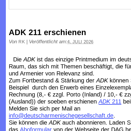
ADK 211 erschienen
Von
|
Veröffentlicht am:
RK
4. JULI 2026
Die
ADK
ist das einzige Printmedium im deu
Raum, das sich mit Themen beschäftigt, die f
und Armenier von Relevanz sind.
Zum Fortbestand & Stärkung der
ADK
können 
Beispiel durch den Erwerb eines Einzelexempl
Rechnung (8,- € zzgl. Porto (Inland) / 10,- € zz
(Ausland)) der soeben erschienen
ADK
211
bei
Melden Sie sich per Mail an
info@deutscharmenischegesellschaft.de
.
Sie können die
ADK
auch abonnieren. Laden S
das
Aboformular
von der Webseite der DAG he