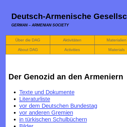
Deutsch-Armenische Gesellsc
GERMAN – ARMENIAN SOCIETY
Über die DAG
Aktivitäten
Materialien
About DAG
Activities
Materials
Der Genozid an den Armeniern
Texte und Dokumente
Literaturliste
vor dem Deutschen Bundestag
vor anderen Gremien
in türkischen Schulbüchern
Bilder