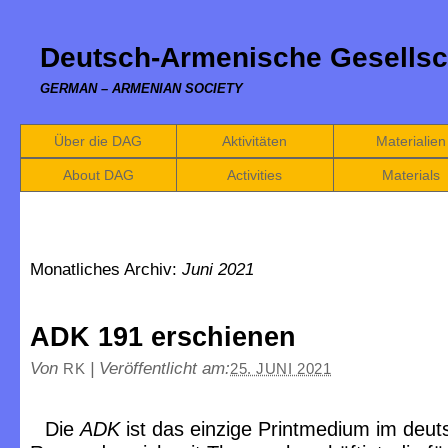
Deutsch-Armenische Gesellsc
GERMAN – ARMENIAN SOCIETY
Über die DAG
Aktivitäten
Materialien
About DAG
Activities
Materials
Monatliches Archiv:
Juni 2021
ADK 191 erschienen
Von
|
Veröffentlicht am:
RK
25. JUNI 2021
Die
ADK
ist das einzige Printmedium im deu