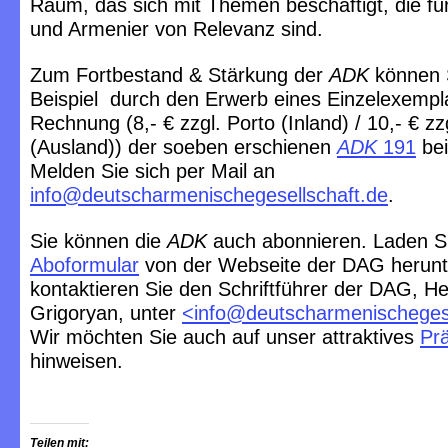
Raum, das sich mit Themen beschäftigt, die f
und Armenier von Relevanz sind.
Zum Fortbestand & Stärkung der
ADK
können 
Beispiel durch den Erwerb eines Einzelexempl
Rechnung (8,- € zzgl. Porto (Inland) / 10,- € zz
(Ausland)) der soeben erschienen
ADK
191
bei
Melden Sie sich per Mail an
info@deutscharmenischegesellschaft.de
.
Sie können die
ADK
auch abonnieren. Laden S
Aboformular
von der Webseite der DAG herunt
kontaktieren Sie den Schriftführer der DAG, He
Grigoryan, unter
<
info@deutscharmenischegese
Wir möchten Sie auch auf unser attraktives
Pr
hinweisen.
Teilen mit: