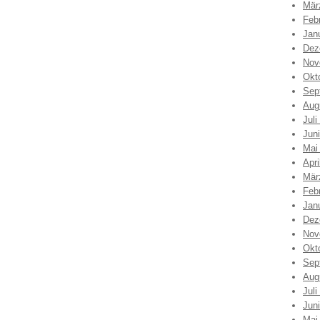
Mär
Feb
Jan
Dez
Nov
Okt
Sep
Aug
Juli
Jun
Mai
Apri
Mär
Feb
Jan
Dez
Nov
Okt
Sep
Aug
Juli
Jun
Mai