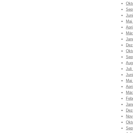
Okt
Sep
Jun
Mai
Apri
Mär
Jan
Dez
Okt
Sep
Aug
Juli
Jun
Mai
Apri
Mär
Feb
Jan
Dez
Nov
Okt
Sep