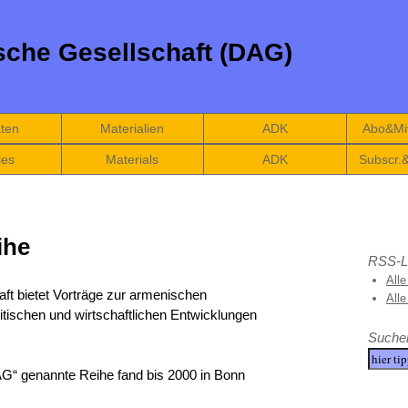
che Gesellschaft (DAG)
äten
Materialien
ADK
Abo&Mit
ies
Materials
ADK
Subscr.
ihe
RSS-L
Alle
t bietet Vorträge zur armenischen
All
itischen und wirtschaftlichen Entwicklungen
Suche
AG“ genannte Reihe fand bis 2000 in Bonn