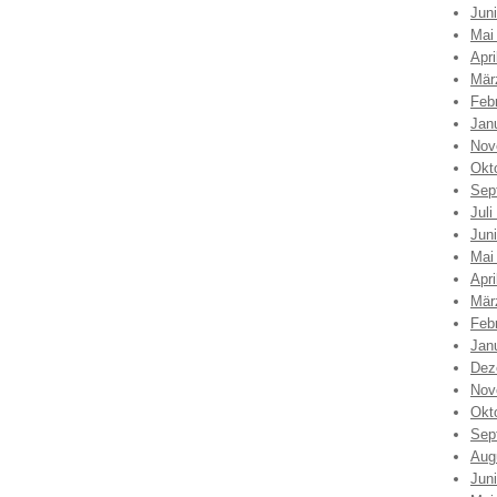
Jun
Mai
Apri
Mär
Feb
Jan
Nov
Okt
Sep
Juli
Jun
Mai
Apri
Mär
Feb
Jan
Dez
Nov
Okt
Sep
Aug
Jun