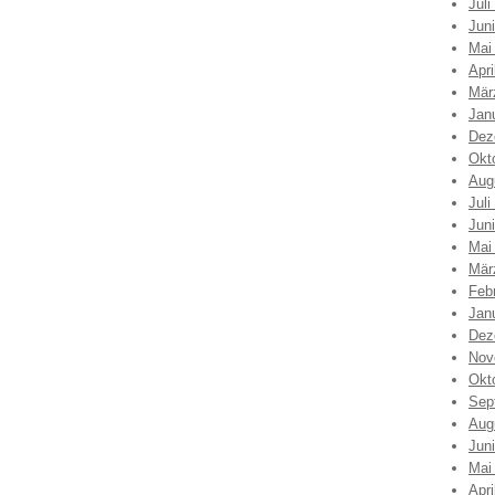
Juli
Jun
Mai
Apri
Mär
Jan
Dez
Okt
Aug
Juli
Jun
Mai
Mär
Feb
Jan
Dez
Nov
Okt
Sep
Aug
Jun
Mai
Apri