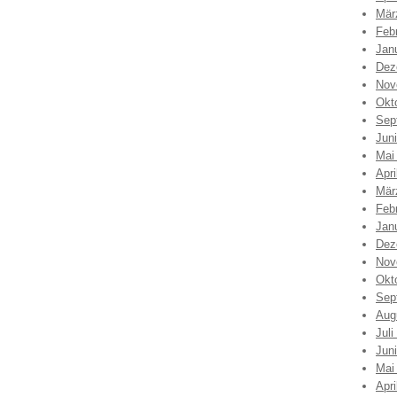
Mär
Feb
Jan
Dez
Nov
Okt
Sep
Jun
Mai
Apri
Mär
Feb
Jan
Dez
Nov
Okt
Sep
Aug
Juli
Jun
Mai
Apri