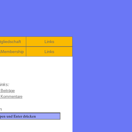
gliedschaft
Links
&Membership
Links
inks:
 Beiträge
e Kommentare
n