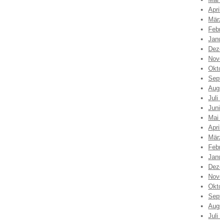
Apri
Mär
Feb
Jan
Dez
Nov
Okt
Sep
Aug
Juli
Jun
Mai
Apri
Mär
Feb
Jan
Dez
Nov
Okt
Sep
Aug
Juli