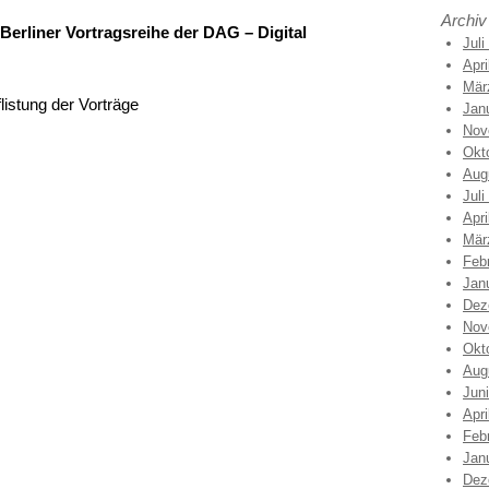
Archiv
Berliner Vortragsreihe der DAG – Digital
Juli
Apri
Mär
flistung der Vorträge
Jan
Nov
Okt
Aug
Juli
Apri
Mär
Feb
Jan
Dez
Nov
Okt
Aug
Jun
Apri
Feb
Jan
Dez