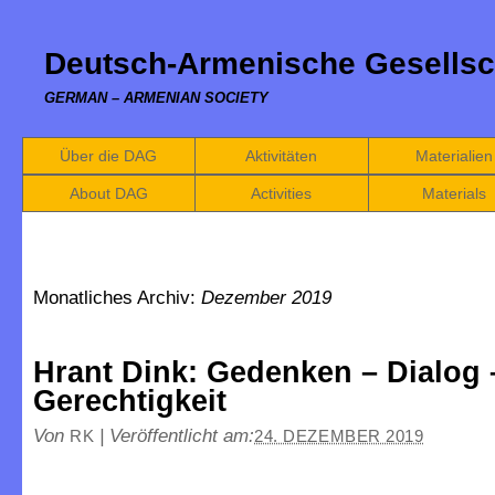
Deutsch-Armenische Gesellsc
GERMAN – ARMENIAN SOCIETY
Über die DAG
Aktivitäten
Materialien
About DAG
Activities
Materials
Monatliches Archiv:
Dezember 2019
Hrant Dink: Gedenken – Dialog 
Gerechtigkeit
Von
|
Veröffentlicht am:
RK
24. DEZEMBER 2019