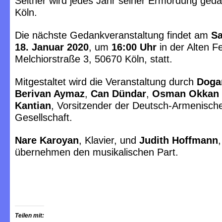
Seither wird jedes Jahr seiner Ermordung geda
Köln.
Die nächste Gedankveranstaltung findet am
S
18. Januar 2020
, um
16:00 Uhr
in der Alten 
Melchiorstraße 3, 50670 Köln
, statt.
Mitgestaltet wird die Veranstaltung durch
Doga
Berivan Aymaz
,
Can Dündar
,
Osman Okkan
Kantian
, Vorsitzender der Deutsch-Armenisch
Gesellschaft.
Nare Karoyan
, Klavier, und
Judith Hoffmann
übernehmen den musikalischen Part.
Teilen mit: