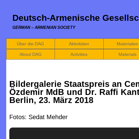
Deutsch-Armenische Gesellsc
GERMAN – ARMENIAN SOCIETY
Über die DAG
Aktivitäten
Materialien
About DAG
Activities
Materials
Bildergalerie Staatspreis an Ce
Özdemir MdB und Dr. Raffi Kant
Berlin, 23. März 2018
Fotos: Sedat Mehder