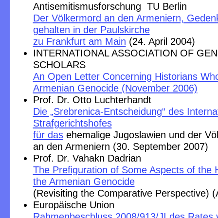
Antisemitismusforschung TU Berlin
Der Völkermord an den Armeniern, Geden
gehalten in der Paulskirche
zu Frankfurt am Main
(24. April 2004)
INTERNATIONAL ASSOCIATION OF GE
SCHOLARS
An Open Letter Concerning Historians Wh
Armenian Genocide (November 2006)
Prof. Dr. Otto Luchterhandt
Die „Srebrenica-Entscheidung“ des Interna
Strafgerichtshofes
für das
ehemalige Jugoslawien und der Vö
an den Armeniern (30. September 2007)
Prof. Dr. Vahakn Dadrian
The Prefiguration of Some Aspects of the 
the Armenian Genocide
(Revisiting the Comparative Perspective) (
Europäische Union
Rahmenbeschluss 2008/913/JI des Rates 