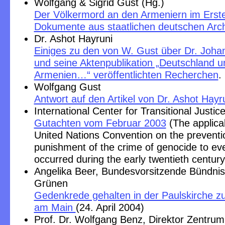
Wolfgang & Sigrid Gust (Hg.)
Der Völkermord an den Armeniern im Erste
Dokumente aus staatlichen deutschen Arc
Dr. Ashot Hayruni
Einiges zu den von W. Gust über Dr. Joha
und seine Aktenpublikation „Deutschland u
Armenien…“ veröffentlichten Recherchen
.
Wolfgang Gust
Antwort auf den Artikel von Dr. Ashot Hayr
International Center for Transitional Justic
Gutachten vom Februar 2003
(The applicab
United Nations Convention on the preventi
punishment of the crime of genocide to ev
occurred during the early twentieth century
Angelika Beer, Bundesvorsitzende Bündnis
Grünen
Gedenkrede gehalten in der Paulskirche zu
am Main
(24. April 2004)
Prof. Dr. Wolfgang Benz, Direktor Zentrum