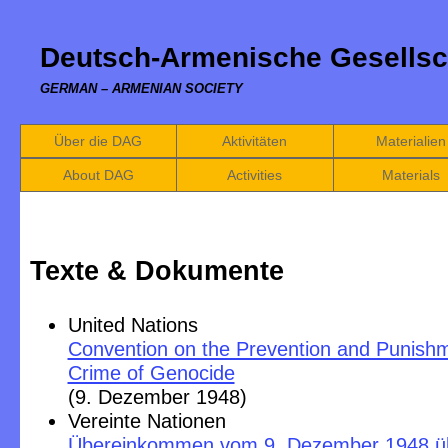
Deutsch-Armenische Gesellsc
GERMAN – ARMENIAN SOCIETY
Über die DAG
Aktivitäten
Materialien
About DAG
Activities
Materials
Texte & Dokumente
United Nations
Convention on the Prevention and Punishm
Crime of Genocide
(9. Dezember 1948)
Vereinte Nationen
Übereinkommen vom 9. Dezember 1948 üb