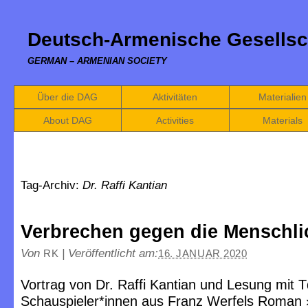
Deutsch-Armenische Gesellsc
GERMAN – ARMENIAN SOCIETY
Über die DAG
Aktivitäten
Materialien
About DAG
Activities
Materials
Tag-Archiv:
Dr. Raffi Kantian
Verbrechen gegen die Menschli
Von
|
Veröffentlicht am:
RK
16. JANUAR 2020
Vortrag von Dr. Raffi Kantian und Lesung mit 
Schauspieler*innen aus Franz Werfels Roman »