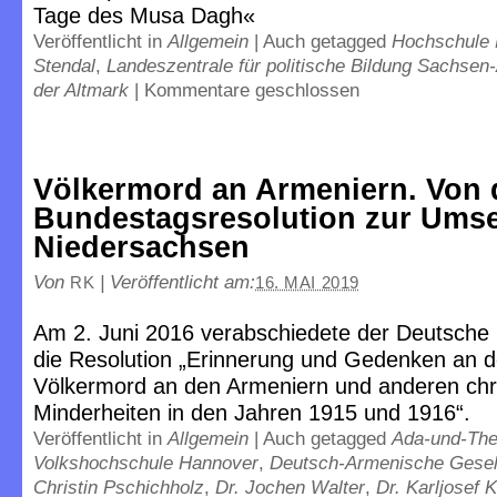
Tage des Musa Dagh«
Veröffentlicht in
Allgemein
|
Auch getagged
Hochschule
Stendal
,
Landeszentrale für politische Bildung Sachsen
der Altmark
|
Kommentare geschlossen
Völkermord an Armeniern. Von 
Bundestagsresolution zur Umse
Niedersachsen
Von
|
Veröffentlicht am:
RK
16. MAI 2019
Am 2. Juni 2016 verabschiedete der Deutsche
die Resolution „Erinnerung und Gedenken an 
Völkermord an den Armeniern und anderen chri
Minderheiten in den Jahren 1915 und 1916“.
Veröffentlicht in
Allgemein
|
Auch getagged
Ada-und-The
Volkshochschule Hannover
,
Deutsch-Armenische Gesel
Christin Pschichholz
,
Dr. Jochen Walter
,
Dr. Karljosef K