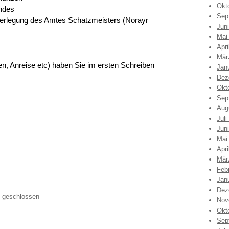
Okt
ndes
Sep
rlegung des Amtes Schatzmeisters (Norayr
Jun
Mai
Apri
Mär
en, Anreise etc) haben Sie im ersten Schreiben
Jan
Dez
Okt
Sep
Aug
Juli
Jun
Mai
Apri
Mär
Feb
Jan
Dez
 geschlossen
Nov
Okt
Sep