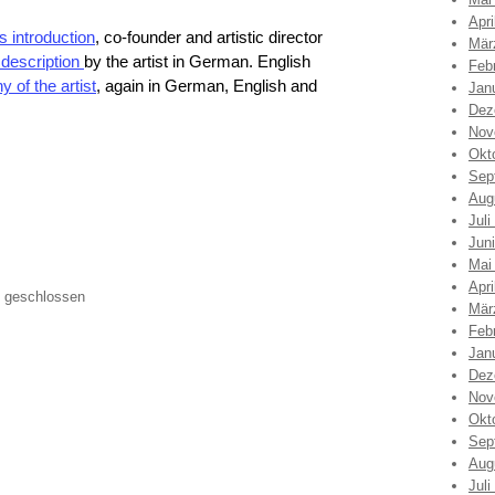
Apri
 introduction
, co-founder and artistic director
Mär
 description
by the artist in German. English
Feb
y of the artist
, again in German, English and
Jan
Dez
Nov
Okt
Sep
Aug
Juli
Jun
Mai
Apri
 geschlossen
Mär
Feb
Jan
Dez
Nov
Okt
Sep
Aug
Juli