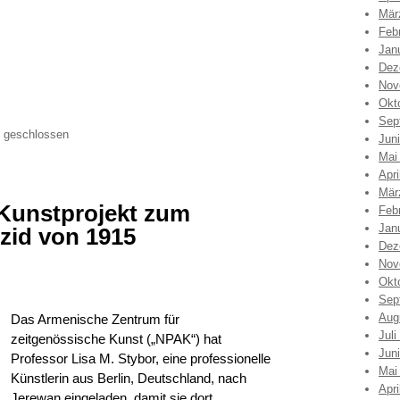
Mär
Feb
Jan
Dez
Nov
Okt
Sep
 geschlossen
Jun
Mai
Apri
Mär
Kunstprojekt zum
Feb
Jan
id von 1915
Dez
Nov
Okt
Sep
Aug
Das Armenische Zentrum für
Juli
zeitgenössische Kunst („NPAK“) hat
Jun
Professor Lisa M. Stybor, eine professionelle
Mai
Künstlerin aus Berlin, Deutschland, nach
Apri
Jerewan eingeladen, damit sie dort