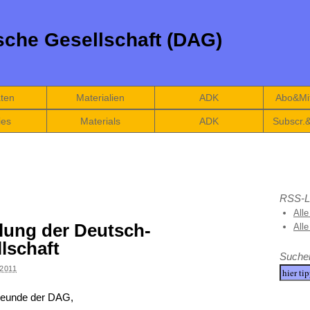
che Gesellschaft (DAG)
äten
Materialien
ADK
Abo&Mit
ies
Materials
ADK
Subscr.
RSS-L
Alle
lung der Deutsch-
All
lschaft
Suche
 2011
Freunde der DAG,