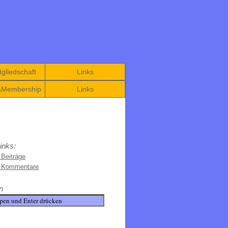
gliedschaft
Links
&Membership
Links
inks:
 Beiträge
e Kommentare
n