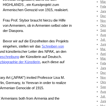
Mär
HIGHLANDS , ein Kunstprojekt zum
Feb
Armenischen Genozid von 1915, realisiert.
Jan
Dez
Frau Prof. Stybor braucht hierzu die Hilfe
Nov
von Armeniern, ob in Armenien selbst oder in
Okt
Sep
der Diaspora.
Aug
Juli
Bevor wir auf die Einzelheiten des Projekts
Jun
eingehen, stellen wir das
Schreiben von
Mai
und künstlerischer Leiter des NPAK, an den
Apri
beschreibung
der Künstlerin auf Deutsch.
Mär
zbiographie der Künstlerin
, auch diese auf
Feb
Jan
Dez
ry Art („NPAK“) invited Professor Lisa M.
Nov
Okt
rlin, Germany, to Yerevan in order to realize
Sep
 Armenian Genocide of 1915.
Aug
Juli
of Armenians both from Armenia and the
Jun
Mai