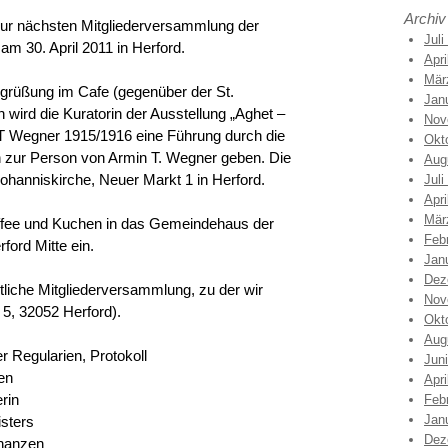
Archiv
 zur nächsten Mitgliederversammlung der
Juli
m 30. April 2011 in Herford.
Apri
Mär
egrüßung im Cafe (gegenüber der St.
Jan
 wird die Kuratorin der Ausstellung „Aghet –
Nov
T Wegner 1915/1916 eine Führung durch die
Okt
n zur Person von Armin T. Wegner geben. Die
Aug
 Johanniskirche, Neuer Markt 1 in Herford.
Juli
Apri
Mär
ffee und Kuchen in das Gemeindehaus der
Feb
ord Mitte ein.
Jan
Dez
tliche Mitgliederversammlung, zu der wir
Nov
 5, 32052 Herford).
Okt
Aug
 Regularien, Protokoll
Jun
en
Apri
rin
Feb
Jan
sters
Dez
nanzen