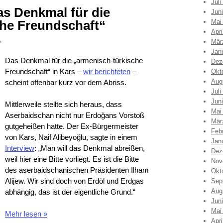
Juli
s Denkmal für die
Jun
che Freundschaft“
Mai
Apri
1
Mär
Jan
Das Denkmal für die „armenisch-türkische
Dez
Freundschaft“ in Kars –
wir berichteten
–
Okt
Aug
scheint offenbar kurz vor dem Abriss.
Juli
Jun
Mittlerweile stellte sich heraus, dass
Mai
Aserbaidschan nicht nur Erdoğans Vorstoß
Mär
gutgeheißen hatte. Der Ex-Bürgermeister
Feb
von Kars, Naif Alibeyoğlu, sagte in einem
Jan
Interview
: „Man will das Denkmal abreißen,
Dez
weil hier eine Bitte vorliegt. Es ist die Bitte
Nov
des aserbaidschanischen Präsidenten Ilham
Okt
Alijew. Wir sind doch von Erdöl und Erdgas
Sep
Aug
abhängig, das ist der eigentliche Grund.“
Jun
Mai
Mehr lesen
»
Apri