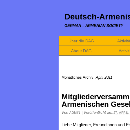
Deutsch-Armenis
GERMAN – ARMENIAN SOCIETY
Über die DAG
Aktivit
About DAG
Activit
Monatliches Archiv:
April 2011
Mitgliederversamm
Armenischen Gesel
Von
|
Veröffentlicht am:
ADMIN
27. APRIL
Liebe Mitglieder, Freundinnen und 