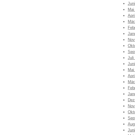
Jun
Mai
Apri
Mär
Feb
Jan
Nov
Okt
Sep
Juli
Jun
Mai
Apri
Mär
Feb
Jan
Dez
Nov
Okt
Sep
Aug
Jun