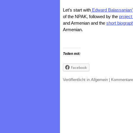
Let’s start with
Edward Balassanian’s
of the NPAK, followed by the
project
and Armenian and the
short biograph
Armenian.
Teilen mit:
Facebook
Veröffentlicht in
Allgemein
|
Kommentare