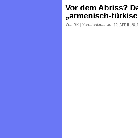
Vor dem Abriss? Da
„armenisch-türkis
Von
|
Veröffentlicht am:
RK
12. APRIL 201