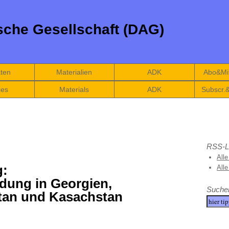
che Gesellschaft (DAG)
äten
Materialien
ADK
Abo&Mit
ies
Materials
ADK
Subscr.
RSS-L
Alle
g:
All
dung in Georgien,
Suche
tan und Kasachstan