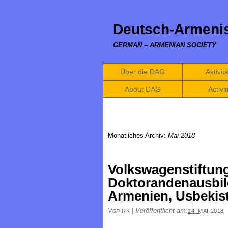
Deutsch-Armenis
GERMAN – ARMENIAN SOCIETY
Über die DAG
Aktivit
About DAG
Activit
Monatliches Archiv:
Mai 2018
Volkswagenstiftun
Doktorandenausbil
Armenien, Usbekis
Von
|
Veröffentlicht am:
RK
24. MAI 2018