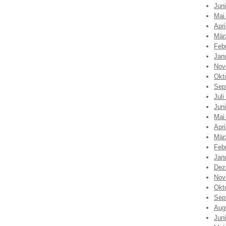
Jun
Mai
Apri
Mär
Feb
Jan
Nov
Okt
Sep
Juli
Jun
Mai
Apri
Mär
Feb
Jan
Dez
Nov
Okt
Sep
Aug
Jun