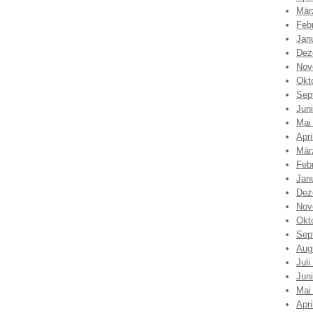
Mär
Feb
Jan
Dez
Nov
Okt
Sep
Jun
Mai
Apri
Mär
Feb
Jan
Dez
Nov
Okt
Sep
Aug
Juli
Jun
Mai
Apri