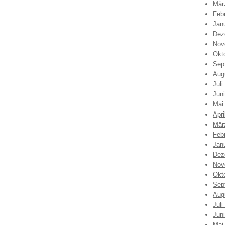
Mär
Feb
Jan
Dez
Nov
Okt
Sep
Aug
Juli
Jun
Mai
Apri
Mär
Feb
Jan
Dez
Nov
Okt
Sep
Aug
Juli
Jun
Mai