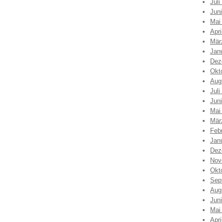
Juli
Jun
Mai
Apri
Mär
Jan
Dez
Okt
Aug
Juli
Jun
Mai
Mär
Feb
Jan
Dez
Nov
Okt
Sep
Aug
Jun
Mai
Apri