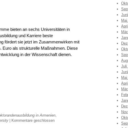
Okt
Sep
Jun
Mai
Apri
mme bieten an sechs Universitäten in
Mär
usbildung und Karriere beste
Jan
ng fördert sie jetzt im Zusammenwirken mit
Dez
io. Euro als strukturelle Maßnahmen. Diese
Okt
entwicklung in der Wissenschaft dienen.
Sep
Aug
Juli
Jun
Mai
Apri
Mär
Feb
Jan
Dez
Nov
ktorandenausbildung in Armenien
,
Okt
rsity
|
Kommentare geschlossen
Sep