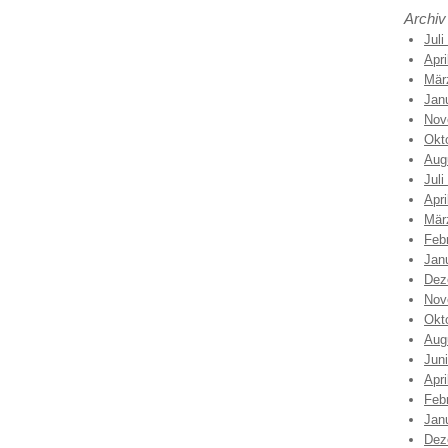
Archiv
Juli
Apri
Mär
Jan
Nov
Okt
Aug
Juli
Apri
Mär
Feb
Jan
Dez
Nov
Okt
Aug
Jun
Apri
Feb
Jan
Dez