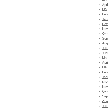
Apri
Mär
Feb
Jan
Dez
Nov
Okt
Sep
Aug
Juli
Jun
Mai
Apri
Mär
Feb
Jan
Dez
Nov
Okt
Sep
Aug
Juli