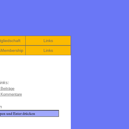
gliedschaft
Links
&Membership
Links
inks:
 Beiträge
e Kommentare
n