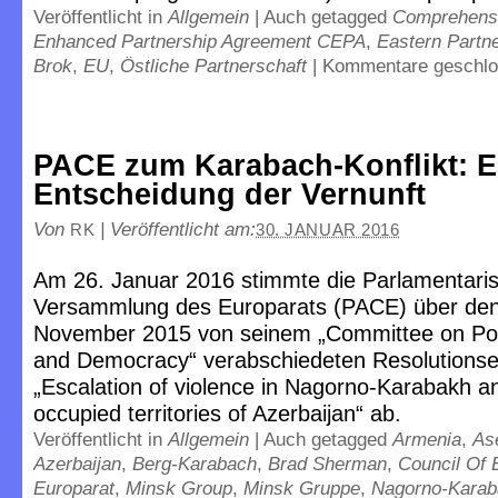
Veröffentlicht in
Allgemein
|
Auch getagged
Comprehens
Enhanced Partnership Agreement CEPA
,
Eastern Partn
Brok
,
EU
,
Östliche Partnerschaft
|
Kommentare geschl
PACE zum Karabach-Konflikt: E
Entscheidung der Vernunft
Von
|
Veröffentlicht am:
RK
30. JANUAR 2016
Am 26. Januar 2016 stimmte die Parlamentari
Versammlung des Europarats (PACE) über de
November 2015 von seinem „Committee on Polit
and Democracy“ verabschiedeten Resolutionse
„Escalation of violence in Nagorno-Karabakh a
occupied territories of Azerbaijan“ ab.
Veröffentlicht in
Allgemein
|
Auch getagged
Armenia
,
As
Azerbaijan
,
Berg-Karabach
,
Brad Sherman
,
Council Of 
Europarat
,
Minsk Group
,
Minsk Gruppe
,
Nagorno-Karab