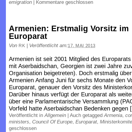
emigration
|
Kommentare geschlossen
Armenien: Erstmalig Vorsitz im
Europarat
Von
|
Veröffentlicht am:
RK
17. MAI 2013
Armenien ist seit 2001 Mitglied des Europarats 
mit Aserbaidschan, Georgien ist zwei Jahre zuv
Organisation beigetreten). Doch erstmalig übe
Armenien Anfang Juni für sechs Monate den Vo
Europarat, genauer den Vorsitz des Ministerko
Darüber hinaus verfügt der Europarat als weit
über eine Parlamentarische Versammlung (PA
Vorfeld hatte Aserbaidschan Bedenken gegen 
Veröffentlicht in
Allgemein
|
Auch getagged
Armenia
,
co
ministers
,
Council Of Europe
,
Europarat
,
Ministerkomit
geschlossen