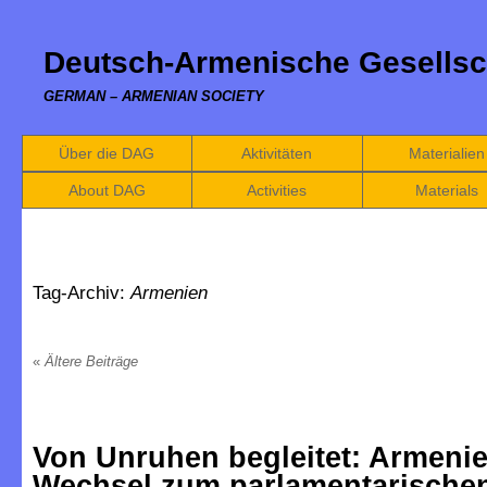
Deutsch-Armenische Gesellsc
GERMAN – ARMENIAN SOCIETY
Über die DAG
Aktivitäten
Materialien
About DAG
Activities
Materials
Tag-Archiv:
Armenien
«
Ältere Beiträge
Von Unruhen begleitet: Armeni
Wechsel zum parlamentarische