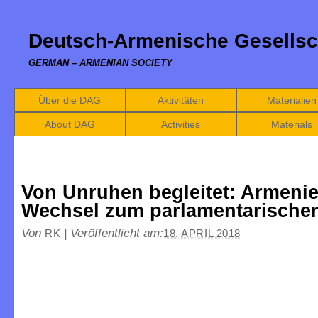
Deutsch-Armenische Gesellsc
GERMAN – ARMENIAN SOCIETY
Über die DAG
Aktivitäten
Materialien
About DAG
Activities
Materials
Von Unruhen begleitet: Armeni
Wechsel zum parlamentarische
Von
|
Veröffentlicht am:
RK
18. APRIL 2018