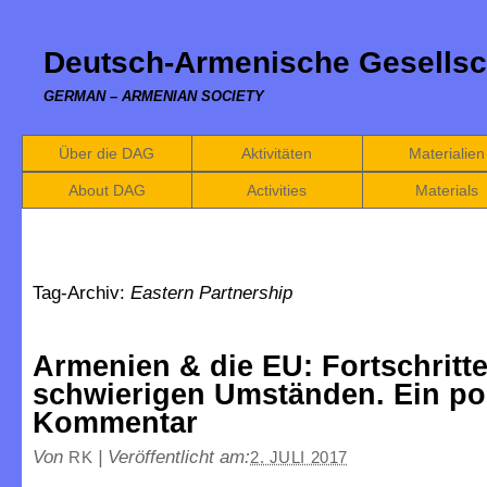
Deutsch-Armenische Gesellsc
GERMAN – ARMENIAN SOCIETY
Über die DAG
Aktivitäten
Materialien
About DAG
Activities
Materials
Tag-Archiv:
Eastern Partnership
Armenien & die EU: Fortschritte
schwierigen Umständen. Ein pol
Kommentar
Von
|
Veröffentlicht am:
RK
2. JULI 2017