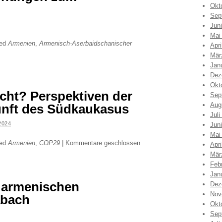
Okt
Sep
Jun
Mai
ged
Armenien
,
Armenisch-Aserbaidschanischer
Apri
Mär
Jan
Dez
Okt
icht? Perspektiven der
Sep
Aug
unft des Südkaukasus
Juli
2024
Jun
Mai
ged
Armenien
,
COP29
|
Kommentare geschlossen
Apri
Mär
Feb
Jan
r armenischen
Dez
Nov
abach
Okt
Sep