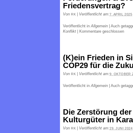
Friedensvertrag?
Von
|
Veröffentlicht am:
RK
7. APRIL 2025
Veröffentlicht in
Allgemein
|
Auch getag
Konflikt
|
Kommentare geschlossen
(K)ein Frieden in S
COP29 für die Zuk
Von
|
Veröffentlicht am:
RK
9. OKTOBER 
Veröffentlicht in
Allgemein
|
Auch getag
Die Zerstörung de
Kulturgüter in Kar
Von
|
Veröffentlicht am:
RK
29. JUNI 2024