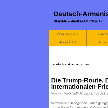
Deutsch-Armenis
GERMAN – ARMENIAN SOCIETY
Über die DAG
Aktivit
About DAG
Activit
Tag-Archiv:
Aserbaidschan
Die Trump-Route. D
internationalen Fr
Von
|
Veröffentlicht am:
RK
23. AUGUST 2
Veröffentlicht in
Allgemein
|
Auch getag
Trump Route for International Peace and