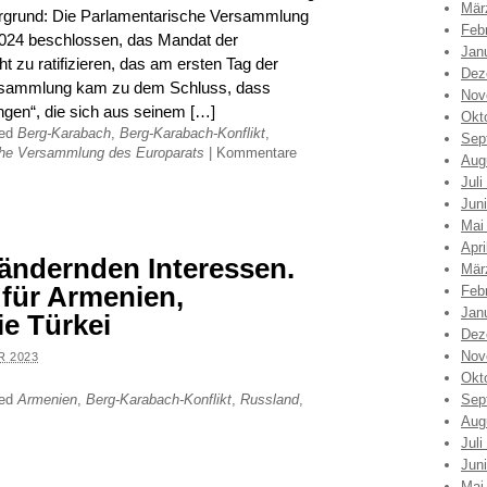
Mär
rgrund: Die Parlamentarische Versammlung
Feb
2024 beschlossen, das Mandat der
Jan
t zu ratifizieren, das am ersten Tag der
Dez
ersammlung kam zu dem Schluss, dass
Nov
ngen“, die sich aus seinem […]
Okt
ged
Berg-Karabach
,
Berg-Karabach-Konflikt
,
Sep
che Versammlung des Europarats
|
Kommentare
Aug
Juli
Jun
Mai
Apri
ändernden Interessen.
Mär
für Armenien,
Feb
Jan
e Türkei
Dez
Nov
R 2023
Okt
ged
Armenien
,
Berg-Karabach-Konflikt
,
Russland
,
Sep
Aug
Juli
Jun
Mai