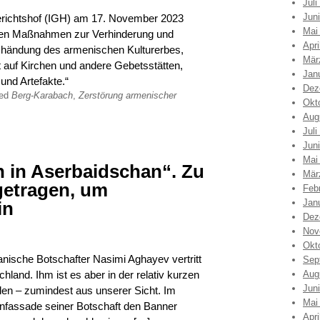
Juli
Jun
Gerichtshof (IGH) am 17. November 2023
Mai
lichen Maßnahmen zur Verhinderung und
Apri
händung des armenischen Kulturerbes,
Mär
kt auf Kirchen und andere Gebetsstätten,
Jan
und Artefakte.“
Dez
ged
Berg-Karabach
,
Zerstörung armenischer
Okt
Aug
Juli
Jun
Mai
n in Aserbaidschan“. Zu
Mär
getragen, um
Feb
Jan
in
Dez
Nov
Okt
nische Botschafter Nasimi Aghayev vertritt
Sep
hland. Ihm ist es aber in der relativ kurzen
Aug
Jun
len – zumindest aus unserer Sicht. Im
Mai
nfassade seiner Botschaft den Banner
Apri