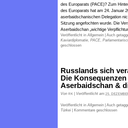
des Europarats (PACE)? Zum Hinte
des Europarats hat am 24. Januar 
aserbaidschanischen Delegation nich
Sitzung angefochten wurde. Die V
Aserbaidschan „wichtige Verpflichtu
Veröffentlicht in
Allgemein
|
Auch getag
Kaviardiplomatie
,
PACE
,
Parlamentaris
geschlossen
Russlands sich ver
Die Konsequenzen 
Aserbaidschan & di
Von
|
Veröffentlicht am:
RK
25. DEZEMBE
Veröffentlicht in
Allgemein
|
Auch getag
Türkei
|
Kommentare geschlossen