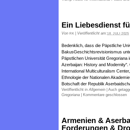
Ein Liebesdienst fü
Von
|
Veröffentlicht am:
RK
18. JULI 2025
Bedenklich, dass die Päpstliche Uni
BakusGeschichtsrevisionismus unter
Päpstlichen Universität Gregoriana i
Azerbaijan: History and Modernity“.
International Multiculturalism Cente
Ethnologie der Nationalen Akademi
Botschaft der Republik Aserbaidsch
Veröffentlicht in
Allgemein
|
Auch getag
Gregoriana
|
Kommentare geschlossen
Armenien & Aserbai
Forderungen & Dr