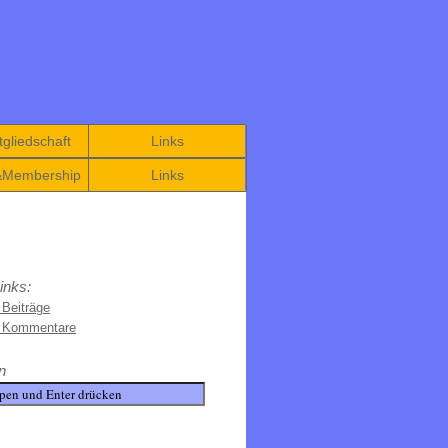
gliedschaft
Links
&Membership
Links
inks:
 Beiträge
e Kommentare
n