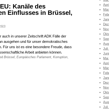
 EU: Kanäle des
Apri
Mär
n Einflusses in Brüssel,
Feb
Jan
Dez
2023
Nov
Okt
r auch in unserer Zeitschrift ADK Fälle der
Sep
han ausgehen und für unser demokratisches
Aug
. Für uns ist es eine besondere Freude, dass
Juli
ssenschaftliche Arbeit anbieten können.
Jun
ged
Brüssel
,
Europäisches Parlament
,
Korruption
,
Mai
Apri
Mär
Feb
Jan
Dez
Nov
Okt
Sep
Aug
Juli