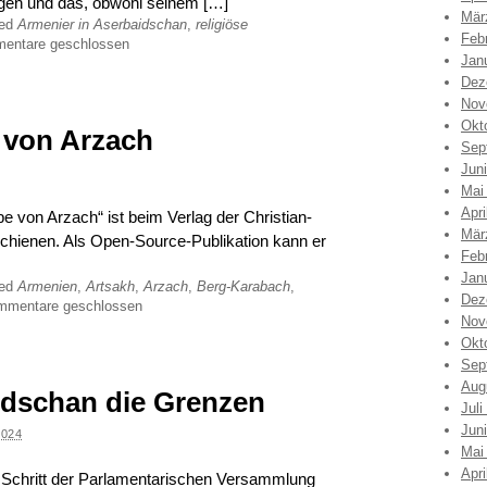
ingen und das, obwohl seinem […]
Mär
ged
Armenier in Aserbaidschan
,
religiöse
Feb
entare geschlossen
Jan
Dez
Nov
Okt
e von Arzach
Sep
Jun
Mai
Apri
e von Arzach“ ist beim Verlag der Christian-
Mär
schienen. Als Open-Source-Publikation kann er
Feb
Jan
ged
Armenien
,
Artsakh
,
Arzach
,
Berg-Karabach
,
Dez
mmentare geschlossen
Nov
Okt
Sep
Aug
idschan die Grenzen
Juli
Jun
2024
Mai
Apri
Schritt der Parlamentarischen Versammlung