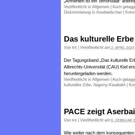
„Armenien ist ein Terrorstaat“ anbr
Veröffentlicht in
Allgemein
|
Auch getag
Diskriminierung in Aserbaidschan
|
Komm
Das kulturelle Erb
Von
|
Veröffentlicht am:
RK
2. APRIL 2024
Der Tagungsband „Das kulturelle Erb
Albrechts-Universität (CAU) Kiel er
heruntergeladen werden.
Veröffentlicht in
Allgemein
|
Auch getag
kulturelles Erbe
,
Nagorny-Karabakh
|
Ko
PACE zeigt Aserba
Von
|
Veröffentlicht am:
RK
6. FEBRUAR 
Wie weiter nach dem konsequenten 