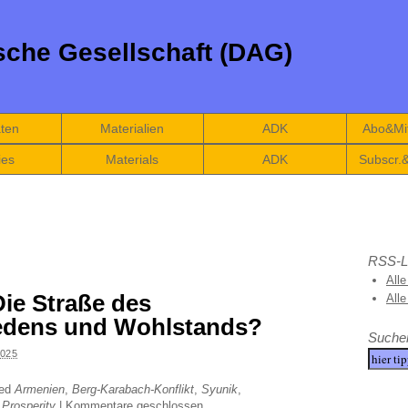
che Gesellschaft (DAG)
äten
Materialien
ADK
Abo&Mit
ies
Materials
ADK
Subscr.
RSS-L
Alle
ie Straße des
All
iedens und Wohlstands?
Suche
025
ged
Armenien
,
Berg-Karabach-Konflikt
,
Syunik
,
 Prosperity
|
Kommentare geschlossen