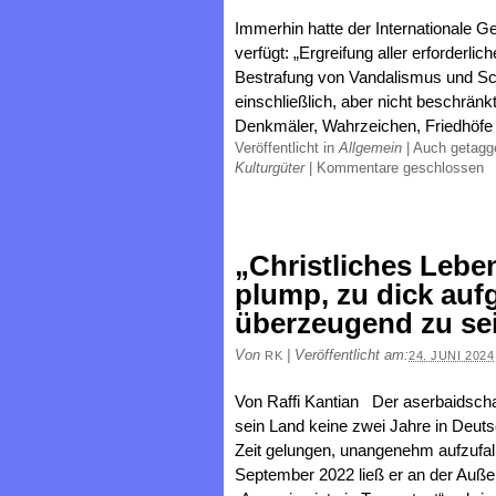
Immerhin hatte der Internationale 
verfügt: „Ergreifung aller erforder
Bestrafung von Vandalismus und Sc
einschließlich, aber nicht beschrän
Denkmäler, Wahrzeichen, Friedhöfe 
Veröffentlicht in
Allgemein
|
Auch getag
Kulturgüter
|
Kommentare geschlossen
„Christliches Lebe
plump, zu dick auf
überzeugend zu se
Von
|
Veröffentlicht am:
RK
24. JUNI 2024
Von Raffi Kantian Der aserbaidscha
sein Land keine zwei Jahre in Deutsc
Zeit gelungen, unangenehm aufzufal
September 2022 ließ er an der Auße