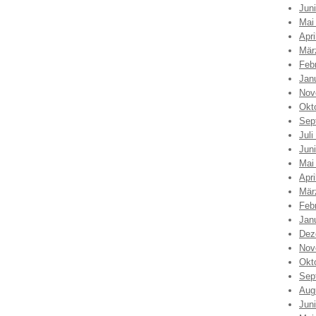
Jun
Mai
Apri
Mär
Feb
Jan
Nov
Okt
Sep
Juli
Jun
Mai
Apri
Mär
Feb
Jan
Dez
Nov
Okt
Sep
Aug
Jun