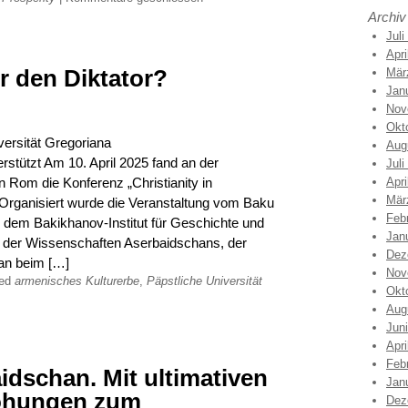
Archiv
Juli
Apri
r den Diktator?
Mär
Jan
Nov
Okt
versität Gregoriana
Aug
stützt Am 10. April 2025 fand an der
Juli
n Rom die Konferenz „Christianity in
Apri
Mär
 Organisiert wurde die Veranstaltung vom Baku
Feb
r, dem Bakikhanov-Institut für Geschichte und
Jan
e der Wissenschaften Aserbaidschans, der
Dez
an beim […]
Nov
ged
armenisches Kulturerbe
,
Päpstliche Universität
Okt
Aug
Jun
Apri
Feb
dschan. Mit ultimativen
Jan
ohungen zum
Dez