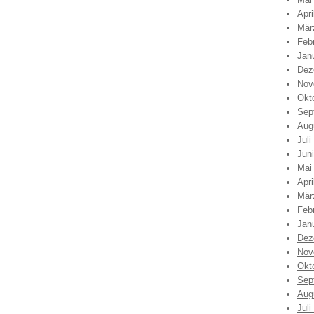
Apri
Mär
Feb
Jan
Dez
Nov
Okt
Sep
Aug
Juli
Jun
Mai
Apri
Mär
Feb
Jan
Dez
Nov
Okt
Sep
Aug
Juli