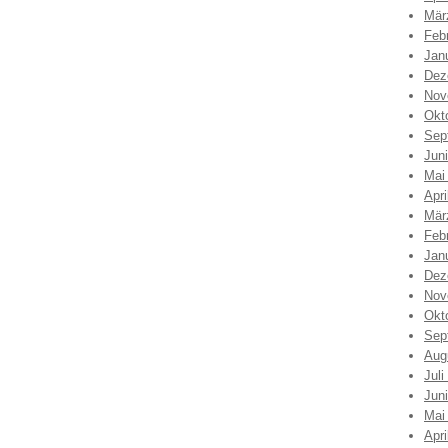
Mär
Feb
Jan
Dez
Nov
Okt
Sep
Jun
Mai
Apri
Mär
Feb
Jan
Dez
Nov
Okt
Sep
Aug
Juli
Jun
Mai
Apri