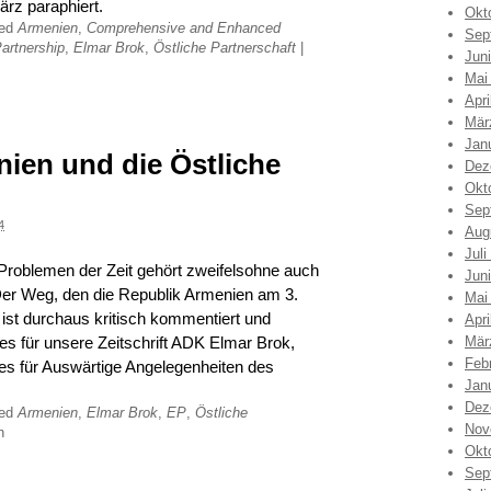
rz paraphiert.
Okt
ged
Armenien
,
Comprehensive and Enhanced
Sep
artnership
,
Elmar Brok
,
Östliche Partnerschaft
|
Jun
Mai
Apri
Mär
Jan
ien und die Östliche
Dez
Okt
Sep
4
Aug
Juli
n Problemen der Zeit gehört zweifelsohne auch
Jun
 Der Weg, den die Republik Armenien am 3.
Mai
ist durchaus kritisch kommentiert und
Apri
ies für unsere Zeitschrift ADK Elmar Brok,
Mär
Feb
s für Auswärtige Angelegenheiten des
Jan
Dez
ged
Armenien
,
Elmar Brok
,
EP
,
Östliche
Nov
n
Okt
Sep