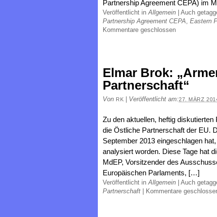
Partnership Agreement CEPA) im Mä
Veröffentlicht in
Allgemein
|
Auch getag
Partnership Agreement CEPA
,
Eastern P
Kommentare geschlossen
Elmar Brok: „Armen
Partnerschaft“
Von
|
Veröffentlicht am:
RK
27. MÄRZ 201
Zu den aktuellen, heftig diskutierte
die Östliche Partnerschaft der EU.
September 2013 eingeschlagen hat, 
analysiert worden. Diese Tage hat d
MdEP, Vorsitzender des Ausschusse
Europäischen Parlaments, […]
Veröffentlicht in
Allgemein
|
Auch getag
Partnerschaft
|
Kommentare geschlosse