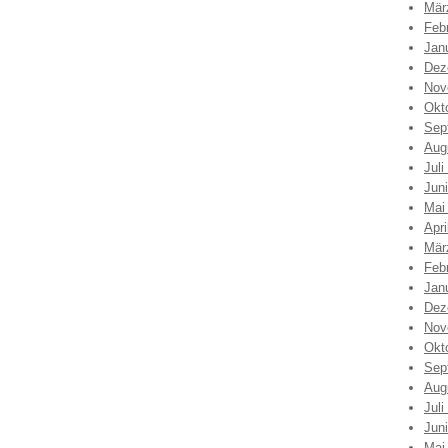
Mär
Feb
Jan
Dez
Nov
Okt
Sep
Aug
Juli
Jun
Mai
Apri
Mär
Feb
Jan
Dez
Nov
Okt
Sep
Aug
Juli
Jun
Mai