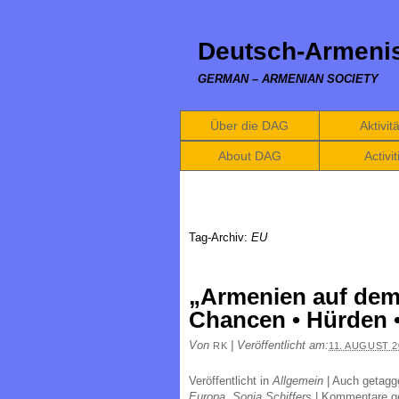
Deutsch-Armenis
GERMAN – ARMENIAN SOCIETY
Über die DAG
Aktivit
About DAG
Activit
Tag-Archiv:
EU
„Armenien auf de
Chancen • Hürden •
Von
|
Veröffentlicht am:
RK
11. AUGUST 2
Veröffentlicht in
Allgemein
|
Auch getag
Europa
,
Sonja Schiffers
|
Kommentare g