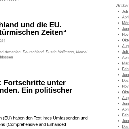
Archiv
Juli
Apri
hland und die EU.
Mär
Jan
türmischen Zeiten“
Nov
Okt
024
Aug
Juli
ged
Armenien
,
Deutschland
,
Dustin Hoffmann
,
Marcel
hlossen
Apri
Mär
Feb
Jan
 Fortschritte unter
Dez
Nov
den. Ein politischer
Okt
Aug
Jun
Apri
Feb
n (EU) haben den Text ihres Umfassenden und
Jan
mens (Comprehensive and Enhanced
Dez