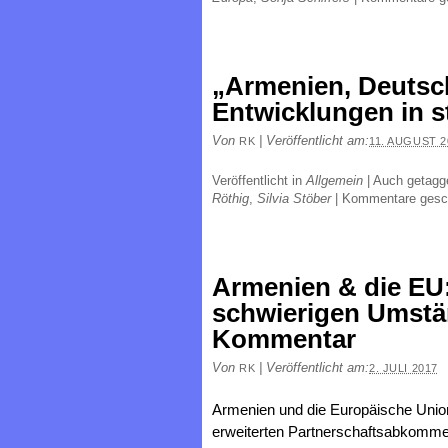
„Armenien, Deutsc
Entwicklungen in s
Von
|
Veröffentlicht am:
RK
11. AUGUST 2
Veröffentlicht in
Allgemein
|
Auch getag
Röthig
,
Silvia Stöber
|
Kommentare gesc
Armenien & die EU:
schwierigen Umstän
Kommentar
Von
|
Veröffentlicht am:
RK
2. JULI 2017
Armenien und die Europäische Unio
erweiterten Partnerschaftsabkom