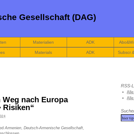
che Gesellschaft (DAG)
äten
Materialien
ADK
Abo&Mit
ies
Materials
ADK
Subscr.
RSS-L
Alle
m Weg nach Europa
All
 Risiken“
Suche
024
ged
Armenien
,
Deutsch-Armenische Gesellschaft
,
eschlossen