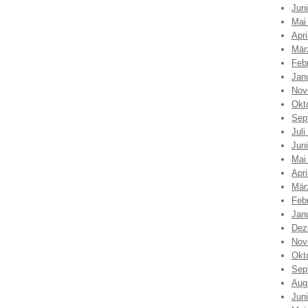
Jun
Mai
Apri
Mär
Feb
Jan
Nov
Okt
Sep
Juli
Jun
Mai
Apri
Mär
Feb
Jan
Dez
Nov
Okt
Sep
Aug
Jun