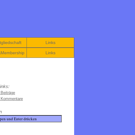
gliedschaft
Links
&Membership
Links
inks:
 Beiträge
e Kommentare
n