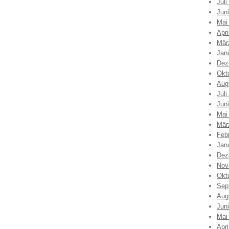
Juli
Jun
Mai
Apri
Mär
Jan
Dez
Okt
Aug
Juli
Jun
Mai
Mär
Feb
Jan
Dez
Nov
Okt
Sep
Aug
Jun
Mai
Apri