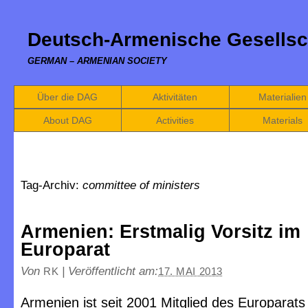
Deutsch-Armenische Gesellsc
GERMAN – ARMENIAN SOCIETY
Über die DAG
Aktivitäten
Materialien
About DAG
Activities
Materials
Tag-Archiv:
committee of ministers
Armenien: Erstmalig Vorsitz im
Europarat
Von
|
Veröffentlicht am:
RK
17. MAI 2013
Armenien ist seit 2001 Mitglied des Europarats 