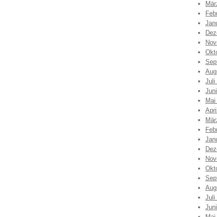
Mär
Feb
Jan
Dez
Nov
Okt
Sep
Aug
Juli
Jun
Mai
Apri
Mär
Feb
Jan
Dez
Nov
Okt
Sep
Aug
Juli
Jun
Mai