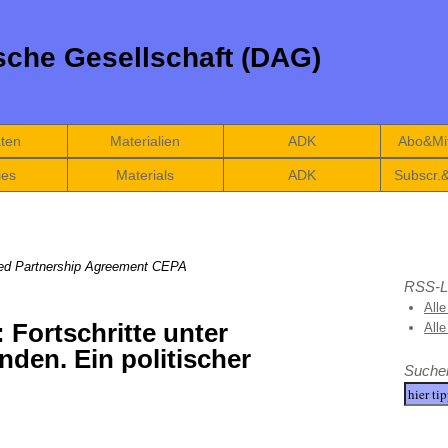
che Gesellschaft (DAG)
äten
Materialien
ADK
Abo&Mit
ies
Materials
ADK
Subscr.
ed Partnership Agreement CEPA
RSS-L
Alle
 Fortschritte unter
All
den. Ein politischer
Suche