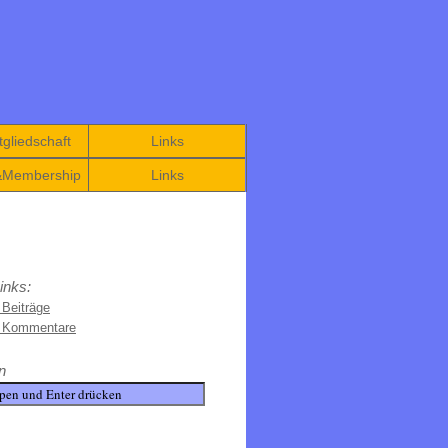
gliedschaft
Links
&Membership
Links
inks:
 Beiträge
e Kommentare
n