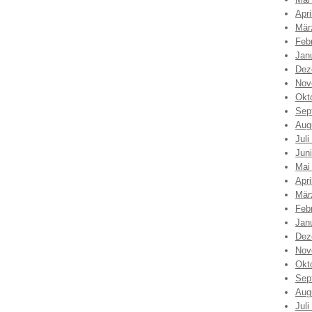
Apri
Mär
Feb
Jan
Dez
Nov
Okt
Sep
Aug
Juli
Jun
Mai
Apri
Mär
Feb
Jan
Dez
Nov
Okt
Sep
Aug
Juli