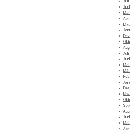
Juli
Jun
Mai
Apri
Mär
Jan
Dez
Okt
Aug
Juli
Jun
Mai
Mär
Feb
Jan
Dez
Nov
Okt
Sep
Aug
Jun
Mai
Apri