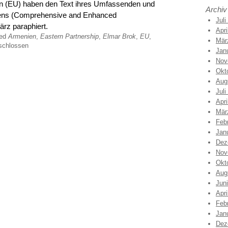
n (EU) haben den Text ihres Umfassenden und
Archiv
mens (Comprehensive and Enhanced
Juli
rz paraphiert.
Apri
ged
Armenien
,
Eastern Partnership
,
Elmar Brok
,
EU
,
Mär
schlossen
Jan
Nov
Okt
Aug
Juli
Apri
Mär
Feb
Jan
Dez
Nov
Okt
Aug
Jun
Apri
Feb
Jan
Dez