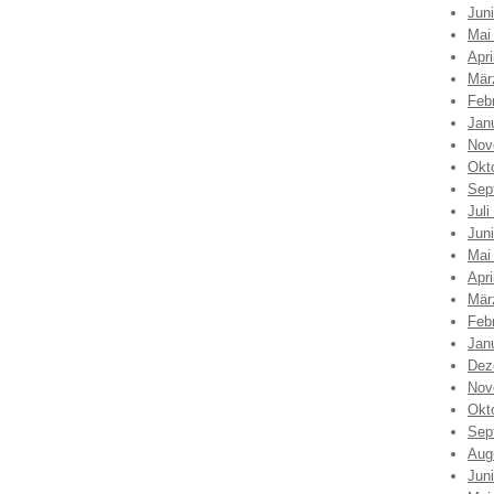
Jun
Mai
Apri
Mär
Feb
Jan
Nov
Okt
Sep
Juli
Jun
Mai
Apri
Mär
Feb
Jan
Dez
Nov
Okt
Sep
Aug
Jun