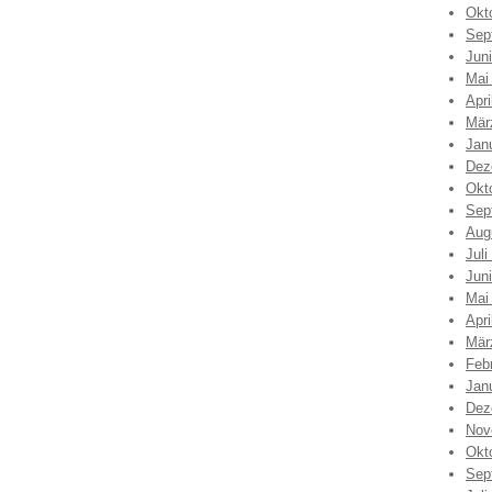
Okt
Sep
Jun
Mai
Apri
Mär
Jan
Dez
Okt
Sep
Aug
Juli
Jun
Mai
Apri
Mär
Feb
Jan
Dez
Nov
Okt
Sep