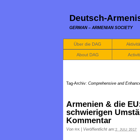
Deutsch-Armenis
GERMAN – ARMENIAN SOCIETY
Über die DAG
Aktivit
About DAG
Activit
Tag-Archiv:
Comprehensive and Enhanc
Armenien & die EU:
schwierigen Umstän
Kommentar
Von
|
Veröffentlicht am:
RK
2. JULI 2017