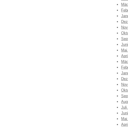
Mär
Feb
Jan
Dez
Nov
Okt
Sep
Jun
Mai
Apri
Mär
Feb
Jan
Dez
Nov
Okt
Sep
Aug
Juli
Jun
Mai
Apri