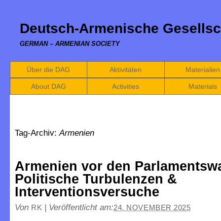
Deutsch-Armenische Gesellsc
GERMAN – ARMENIAN SOCIETY
Über die DAG
Aktivitäten
Materialien
About DAG
Activities
Materials
Tag-Archiv:
Armenien
Armenien vor den Parlamentsw
Politische Turbulenzen &
Interventionsversuche
Von
|
Veröffentlicht am:
RK
24. NOVEMBER 2025