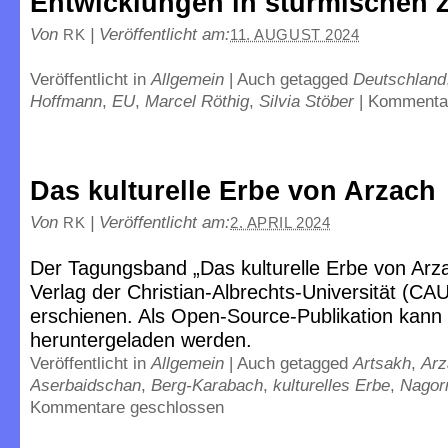
Entwicklungen in stürmischen Z
Von
|
Veröffentlicht am:
RK
11. AUGUST 2024
Veröffentlicht in
Allgemein
|
Auch getagged
Deutschland
Hoffmann
,
EU
,
Marcel Röthig
,
Silvia Stöber
|
Kommentar
Das kulturelle Erbe von Arzach
Von
|
Veröffentlicht am:
RK
2. APRIL 2024
Der Tagungsband „Das kulturelle Erbe von Arza
Verlag der Christian-Albrechts-Universität (CAU
erschienen. Als Open-Source-Publikation kann 
heruntergeladen werden.
Veröffentlicht in
Allgemein
|
Auch getagged
Artsakh
,
Arz
Aserbaidschan
,
Berg-Karabach
,
kulturelles Erbe
,
Nagor
Kommentare geschlossen