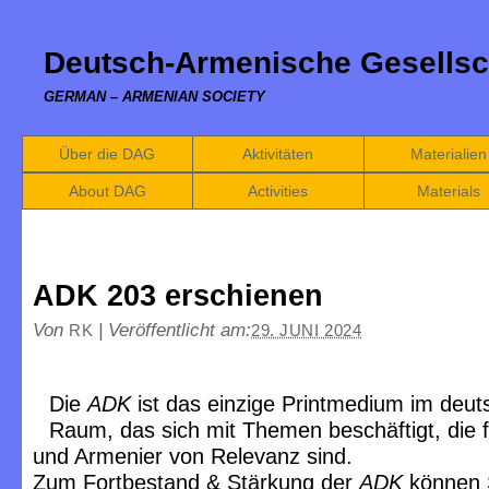
Deutsch-Armenische Gesellsc
GERMAN – ARMENIAN SOCIETY
Über die DAG
Aktivitäten
Materialien
About DAG
Activities
Materials
ADK 203 erschienen
Von
|
Veröffentlicht am:
RK
29. JUNI 2024
Die
ADK
ist das einzige Printmedium im deu
Raum, das sich mit Themen beschäftigt, die 
und Armenier von Relevanz sind.
Zum Fortbestand & Stärkung der
ADK
können 