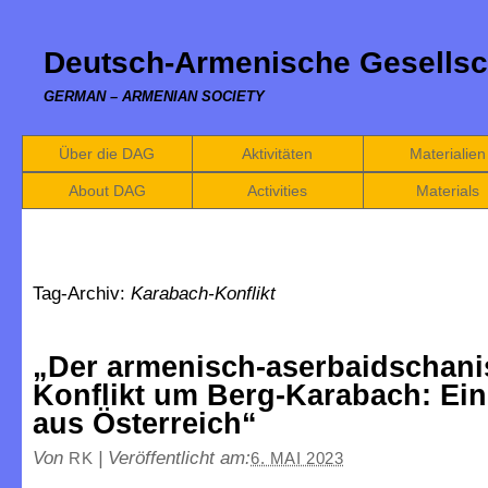
Deutsch-Armenische Gesellsc
GERMAN – ARMENIAN SOCIETY
Über die DAG
Aktivitäten
Materialien
About DAG
Activities
Materials
Tag-Archiv:
Karabach-Konflikt
„Der armenisch-aserbaidschan
Konflikt um Berg-Karabach: Ein
aus Österreich“
Von
|
Veröffentlicht am:
RK
6. MAI 2023