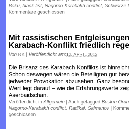
Baku
,
black list
,
Nagorno-Karabakh conflict
,
Schwarze L
Kommentare geschlossen
Mit rassistischen Entgleisunge
Karabach-Konflikt friedlich reg
Von
|
Veröffentlicht am:
RK
12. APRIL 2013
Die Brisanz des Karabach-Konflikts ist hinreic
Schon deswegen wären die Beteiligten gut ber
jedweder Provokation abzusehen. Ganz beson
Wert legt darauf – wie die Erfahrungswerte zei
Aserbaidschan.
Veröffentlicht in
Allgemein
|
Auch getagged
Baskın Oran
Nagorno-Karabakh conflict
,
Radikal
,
Salmanov
|
Komme
geschlossen