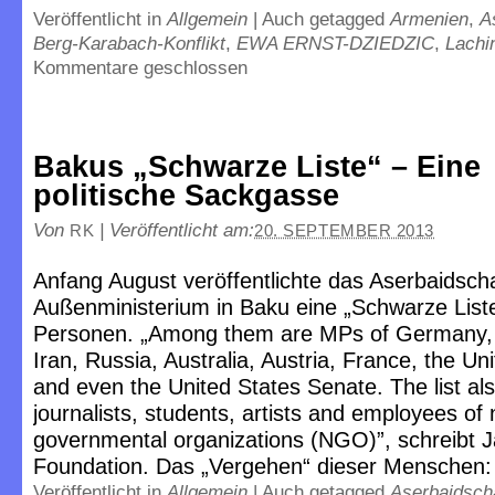
Veröffentlicht in
Allgemein
|
Auch getagged
Armenien
,
A
Berg-Karabach-Konflikt
,
EWA ERNST-DZIEDZIC
,
Lachi
Kommentare geschlossen
Bakus „Schwarze Liste“ – Eine
politische Sackgasse
Von
|
Veröffentlicht am:
RK
20. SEPTEMBER 2013
Anfang August veröffentlichte das Aserbaidsch
Außenministerium in Baku eine „Schwarze List
Personen. „Among them are MPs of Germany, 
Iran, Russia, Australia, Austria, France, the U
and even the United States Senate. The list al
journalists, students, artists and employees of
governmental organizations (NGO)”, schreibt
Foundation. Das „Vergehen“ dieser Menschen
Veröffentlicht in
Allgemein
|
Auch getagged
Aserbaidsch