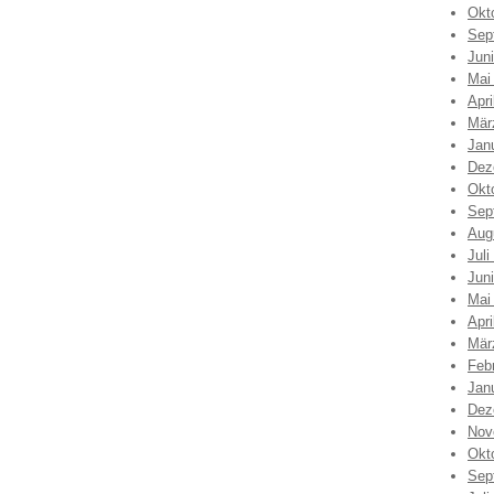
Okt
Sep
Jun
Mai
Apri
Mär
Jan
Dez
Okt
Sep
Aug
Juli
Jun
Mai
Apri
Mär
Feb
Jan
Dez
Nov
Okt
Sep