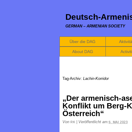
Deutsch-Armenis
GERMAN – ARMENIAN SOCIETY
Über die DAG
Aktivit
About DAG
Activit
Tag-Archiv:
Lachin-Korridor
„Der armenisch-as
Konflikt um Berg-K
Österreich“
Von
|
Veröffentlicht am:
RK
6. MAI 2023