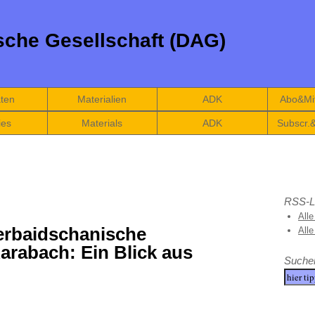
che Gesellschaft (DAG)
äten
Materialien
ADK
Abo&Mit
ies
Materials
ADK
Subscr.
RSS-L
Alle
erbaidschanische
All
arabach: Ein Blick aus
Suche