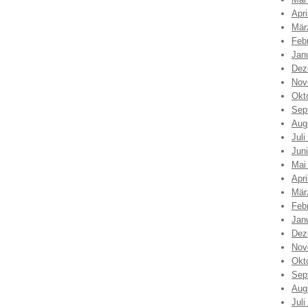
Apri
Mär
Feb
Jan
Dez
Nov
Okt
Sep
Aug
Juli
Jun
Mai
Apri
Mär
Feb
Jan
Dez
Nov
Okt
Sep
Aug
Juli