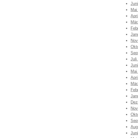
Jun
Mai
Apri
Mär
Feb
Jan
Nov
Okt
Sep
Juli
Jun
Mai
Apri
Mär
Feb
Jan
Dez
Nov
Okt
Sep
Aug
Jun