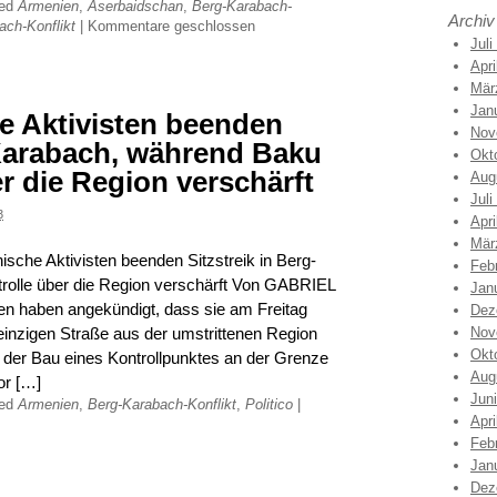
ged
Armenien
,
Aserbaidschan
,
Berg-Karabach-
Archiv
ach-Konflikt
|
Kommentare geschlossen
Juli
Apri
Mär
Jan
e Aktivisten beenden
Nov
-Karabach, während Baku
Okt
r die Region verschärft
Aug
Juli
3
Apri
Mär
sche Aktivisten beenden Sitzstreik in Berg-
Feb
rolle über die Region verschärft Von GABRIEL
Jan
n haben angekündigt, dass sie am Freitag
Dez
r einzigen Straße aus der umstrittenen Region
Nov
Okt
der Bau eines Kontrollpunktes an der Grenze
Aug
or […]
Jun
ged
Armenien
,
Berg-Karabach-Konflikt
,
Politico
|
Apri
Feb
Jan
Dez