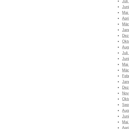
Juli
Jun
Mai
Apri
Mär
Jan
Dez
Okt
Aug
Juli
Jun
Mai
Mär
Feb
Jan
Dez
Nov
Okt
Sep
Aug
Jun
Mai
Apri