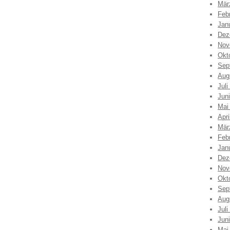
Mär
Feb
Jan
Dez
Nov
Okt
Sep
Aug
Juli
Jun
Mai
Apri
Mär
Feb
Jan
Dez
Nov
Okt
Sep
Aug
Juli
Jun
Mai