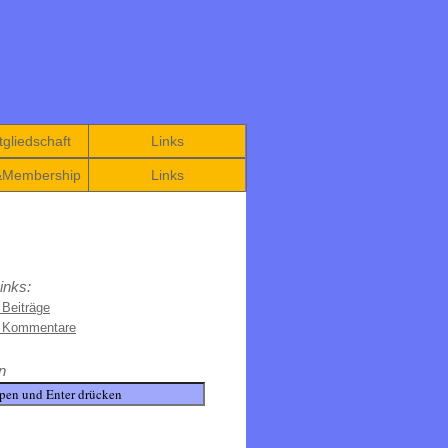
gliedschaft
Links
&Membership
Links
inks:
 Beiträge
e Kommentare
n