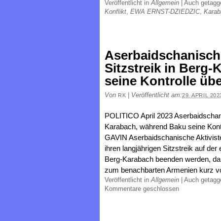
Veröffentlicht in
Allgemein
|
Auch getag
Konflikt
,
EWA ERNST-DZIEDZIC
,
Karab
Aserbaidschanisch
Sitzstreik in Berg
seine Kontrolle übe
Von
|
Veröffentlicht am:
RK
29. APRIL 202
POLITICO April 2023 Aserbaidschani
Karabach, während Baku seine Kont
GAVIN Aserbaidschanische Aktiviste
ihren langjährigen Sitzstreik auf de
Berg-Karabach beenden werden, da 
zum benachbarten Armenien kurz v
Veröffentlicht in
Allgemein
|
Auch getag
Kommentare geschlossen