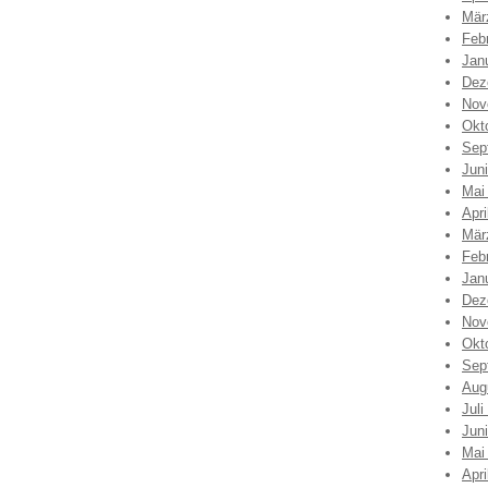
Mär
Feb
Jan
Dez
Nov
Okt
Sep
Jun
Mai
Apri
Mär
Feb
Jan
Dez
Nov
Okt
Sep
Aug
Juli
Jun
Mai
Apri