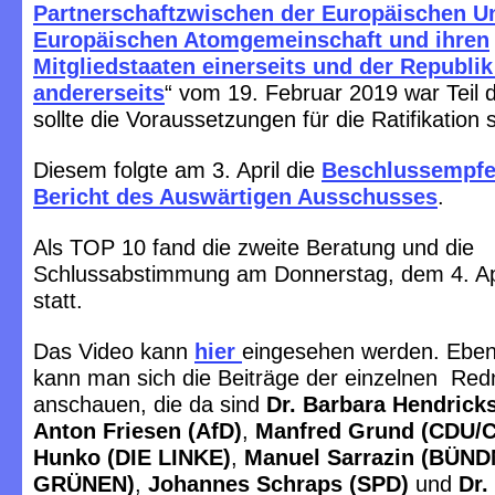
Partnerschaftzwischen der Europäischen U
Europäischen Atomgemeinschaft und ihren
Mitgliedstaaten einerseits und der Republi
andererseits
“ vom 19. Februar 2019 war Teil 
sollte die Voraussetzungen für die Ratifikation 
Diesem folgte am 3. April die
Beschlussempfe
Bericht des Auswärtigen Ausschusses
.
Als TOP 10 fand die zweite Beratung und die
Schlussabstimmung am Donnerstag, dem 4. Apr
statt.
Das Video kann
hier
eingesehen werden. Ebenf
kann man sich die Beiträge der einzelnen Red
anschauen, die da sind
Dr. Barbara Hendrick
Anton Friesen (AfD)
,
Manfred Grund (CDU/
Hunko (DIE LINKE)
,
Manuel Sarrazin (BÜND
GRÜNEN)
,
Johannes Schraps (SPD)
und
Dr.