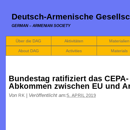
Deutsch-Armenische Gesellsc
GERMAN – ARMENIAN SOCIETY
Über die DAG
Aktivitäten
Materialien
About DAG
Activities
Materials
Bundestag ratifiziert das CEPA-
Abkommen zwischen EU und A
Von
|
Veröffentlicht am:
RK
5. APRIL 2019