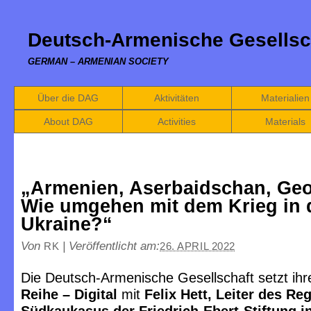
Deutsch-Armenische Gesellsc
GERMAN – ARMENIAN SOCIETY
Über die DAG
Aktivitäten
Materialien
About DAG
Activities
Materials
„Armenien, Aserbaidschan, Geo
Wie umgehen mit dem Krieg in 
Ukraine?“
Von
|
Veröffentlicht am:
RK
26. APRIL 2022
Die Deutsch-Armenische Gesellschaft setzt ih
Reihe – Digital
mit
Felix Hett,
Leiter des Re