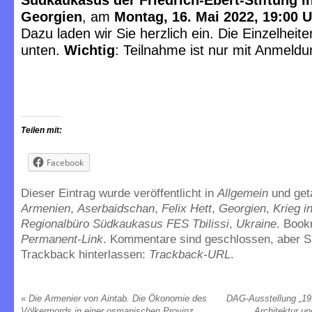
Südkaukasus der Friedrich-Ebert-Stiftung in 
Georgien
, am
Montag, 16. Mai 2022, 19:00 
Dazu laden wir Sie herzlich ein. Die Einzelheite
unten.
Wichtig
: Teilnahme ist nur mit Anmeldu
Teilen mit:
Facebook
Dieser Eintrag wurde veröffentlicht in
Allgemein
und get
Armenien
,
Aserbaidschan
,
Felix Hett
,
Georgien
,
Krieg i
Regionalbüro Südkaukasus FES Tbilissi
,
Ukraine
. Book
Permanent-Link
. Kommentare sind geschlossen, aber S
Trackback hinterlassen:
Trackback-URL
.
«
Die Armenier von Aintab. Die Ökonomie des
DAG-Ausstellung „19
Völkermords in einer osmanischen Provinz
Architektur u