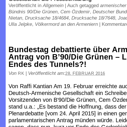
Veröffentlicht in
Allgemein
|
Auch getagged
armenischer
Bündnis 90/Die Grünen
,
Cem Özdemir
,
Deutscher Bund
Nietan
,
Drucksache 18/4684
,
Drucksache 18/7648
,
Joa
Ulla Jelpke
,
Völkermord an den Armeniern
|
Kommentare
Bundestag debattierte über Arm
Antrag von B’90/Die Grünen – L
Endes des Tunnels?!
Von
|
Veröffentlicht am:
RK
28. FEBRUAR 2016
Von Raffi Kantian Am 19. Februar erreichte au
Deutsch-Armenische Gesellschaft ein Schreib
Vorsitzenden von B‘90/Die Grünen, Cem Özdem
stand u.a.: „Es bestand die Hoffnung, dass de
Plenardebatte [vom 24. April 2015] in einen 
parlamentarischen Antrag münden würde. Leid