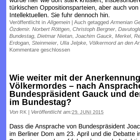
wurde hier wie dort stark kritisiert, insbesonde
türkischen Oppositionsparteien, aber auch von
Intellektuellen. Sie fuhr dennoch hin.
Veröffentlicht in
Allgemein
|
Auch getagged
Armenian G
Özdemir. Norbert Röttgen
,
Christoph Bergner
,
Davutogl
Bundestag
,
Dietmar Nietan
,
Joachim Gauck
,
Merkel
,
Re
Erdogan
,
Steinmeier
,
Ulla Jelpke
,
Völkermord an den A
Kommentare geschlossen
Wie weiter mit der Anerkennun
Völkermordes – nach Ansprach
Bundespräsident Gauck und de
im Bundestag?
Von
|
Veröffentlicht am:
RK
29. JUNI 2015
Dass die Ansprache von Bundespräsident Joa
im Berliner Dom am 23. April und die Debatte