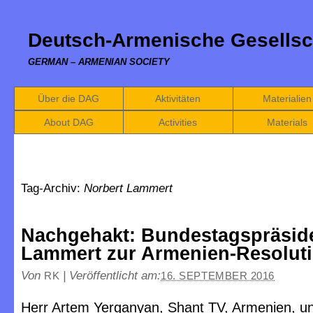
Deutsch-Armenische Gesellsc
GERMAN – ARMENIAN SOCIETY
Über die DAG
Aktivitäten
Materialien
About DAG
Activities
Materials
Tag-Archiv:
Norbert Lammert
Nachgehakt: Bundestagspräside
Lammert zur Armenien-Resolut
Von
|
Veröffentlicht am:
RK
16. SEPTEMBER 2016
Herr Artem Yerganyan, Shant TV, Armenien, un