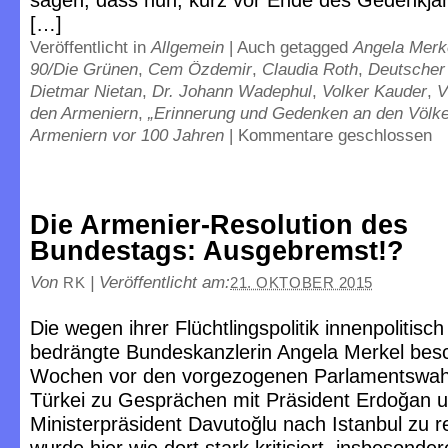
sagen, dass nun, kurz vor Ende des Gedenkjah
[…]
Veröffentlicht in
Allgemein
|
Auch getagged
Angela Merk
90/Die Grünen
,
Cem Özdemir
,
Claudia Roth
,
Deutscher
Dietmar Nietan
,
Dr. Johann Wadephul
,
Volker Kauder
,
V
den Armeniern
,
„Erinnerung und Gedenken an den Völk
Armeniern vor 100 Jahren
|
Kommentare geschlossen
Die Armenier-Resolution des
Bundestags: Ausgebremst!?
Von
|
Veröffentlicht am:
RK
21. OKTOBER 2015
Die wegen ihrer Flüchtlingspolitik innenpolitisch
bedrängte Bundeskanzlerin Angela Merkel besc
Wochen vor den vorgezogenen Parlamentswahl
Türkei zu Gesprächen mit Präsident Erdoğan 
Ministerpräsident Davutoğlu nach Istanbul zu r