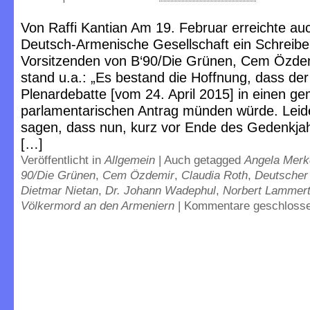
Von Raffi Kantian Am 19. Februar erreichte au
Deutsch-Armenische Gesellschaft ein Schreib
Vorsitzenden von B‘90/Die Grünen, Cem Özdem
stand u.a.: „Es bestand die Hoffnung, dass de
Plenardebatte [vom 24. April 2015] in einen 
parlamentarischen Antrag münden würde. Leid
sagen, dass nun, kurz vor Ende des Gedenkjah
[…]
Veröffentlicht in
Allgemein
|
Auch getagged
Angela Merk
90/Die Grünen
,
Cem Özdemir
,
Claudia Roth
,
Deutscher
Dietmar Nietan
,
Dr. Johann Wadephul
,
Norbert Lammer
Völkermord an den Armeniern
|
Kommentare geschloss