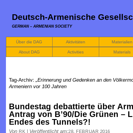
Deutsch-Armenische Gesellsc
GERMAN – ARMENIAN SOCIETY
Über die DAG
Aktivitäten
Materialien
About DAG
Activities
Materials
Tag-Archiv:
„Erinnerung und Gedenken an den Völkermo
Armeniern vor 100 Jahren
Bundestag debattierte über Arm
Antrag von B’90/Die Grünen – L
Endes des Tunnels?!
Von
|
Veröffentlicht am:
RK
28. FEBRUAR 2016