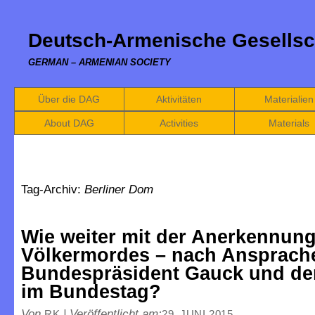
Deutsch-Armenische Gesellsc
GERMAN – ARMENIAN SOCIETY
Über die DAG
Aktivitäten
Materialien
About DAG
Activities
Materials
Tag-Archiv:
Berliner Dom
Wie weiter mit der Anerkennun
Völkermordes – nach Ansprach
Bundespräsident Gauck und de
im Bundestag?
Von
|
Veröffentlicht am:
RK
29. JUNI 2015