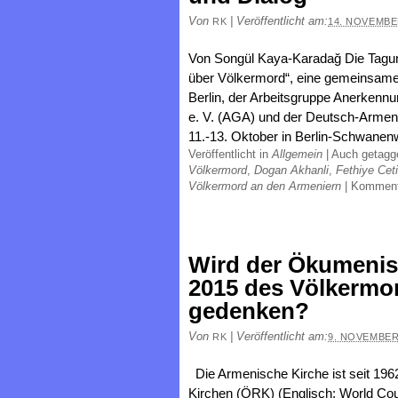
Von
|
Veröffentlicht am:
RK
14. NOVEMBE
Von Songül Kaya-Karadağ Die Tagu
über Völkermord“, eine gemeinsame
Berlin, der Arbeitsgruppe Anerkenn
e. V. (AGA) und der Deutsch-Armen
11.-13. Oktober in Berlin-Schwanenw
Veröffentlicht in
Allgemein
|
Auch getag
Völkermord
,
Dogan Akhanli
,
Fethiye Cet
Völkermord an den Armeniern
|
Komment
Wird der Ökumenis
2015 des Völkermo
gedenken?
Von
|
Veröffentlicht am:
RK
9. NOVEMBER
Die Armenische Kirche ist seit 19
Kirchen (ÖRK) (Englisch: World Cou