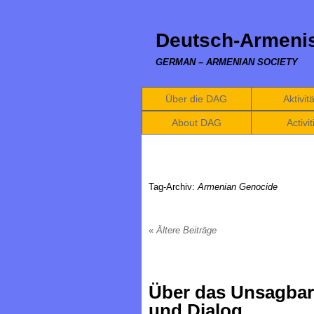
Deutsch-Armenis
GERMAN – ARMENIAN SOCIETY
Über die DAG
Aktivit
About DAG
Activit
Tag-Archiv:
Armenian Genocide
«
Ältere Beiträge
Über das Unsagbare
und Dialog