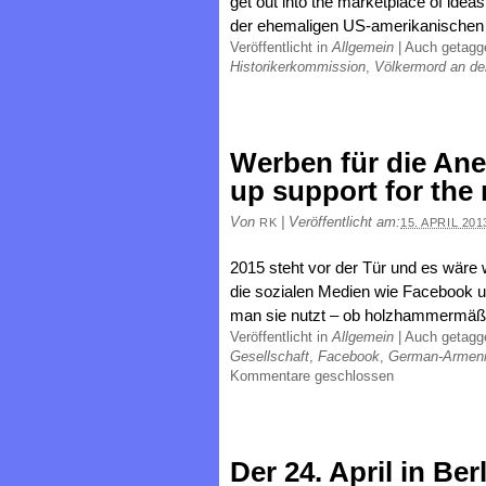
get out into the marketplace of id
der ehemaligen US-amerikanischen A
Veröffentlicht in
Allgemein
|
Auch getag
Historikerkommission
,
Völkermord an de
Werben für die An
up support for the
Von
|
Veröffentlicht am:
RK
15. APRIL 201
2015 steht vor der Tür und es wäre w
die sozialen Medien wie Facebook un
man sie nutzt – ob holzhammermäßi
Veröffentlicht in
Allgemein
|
Auch getag
Gesellschaft
,
Facebook
,
German-Armeni
Kommentare geschlossen
Der 24. April in Ber