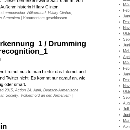
eas.“ Dieser bemerkenswerte Satz stammt von
Mär
ußenministerin Hillary Clinton.
Feb
ged
armenischer Völkermord
,
Hillary Clinton
,
Jan
n Armeniern
|
Kommentare geschlossen
Dez
Nov
Okt
Sep
erkennung_1 / Drumming
Jun
 recognition_1
Mai
Apri
3
Mär
Feb
eltfremd, nutzte man hierfür das Internet und
Jan
d Twitter nicht. Es kommt nur darauf an, wie
Dez
g oder smart.
Nov
ged
2015
,
Action 24. April
,
Deutsch-Armenische
Okt
an Society
,
Völkermord an den Armeniern
|
Sep
Aug
Juli
Jun
Mai
lin
Apri