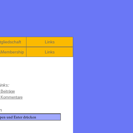
gliedschaft
Links
&Membership
Links
inks:
 Beiträge
e Kommentare
n