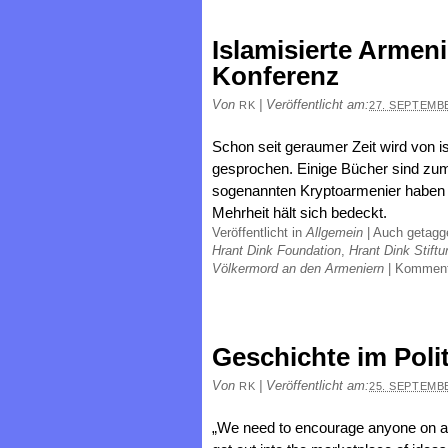
Islamisierte Armeni
Konferenz
Von
|
Veröffentlicht am:
RK
27. SEPTEMB
Schon seit geraumer Zeit wird von is
gesprochen. Einige Bücher sind zu
sogenannten Kryptoarmenier haben si
Mehrheit hält sich bedeckt.
Veröffentlicht in
Allgemein
|
Auch getag
Hrant Dink Foundation
,
Hrant Dink Stiftu
Völkermord an den Armeniern
|
Komment
Geschichte im Poli
Von
|
Veröffentlicht am:
RK
25. SEPTEMB
„We need to encourage anyone on any