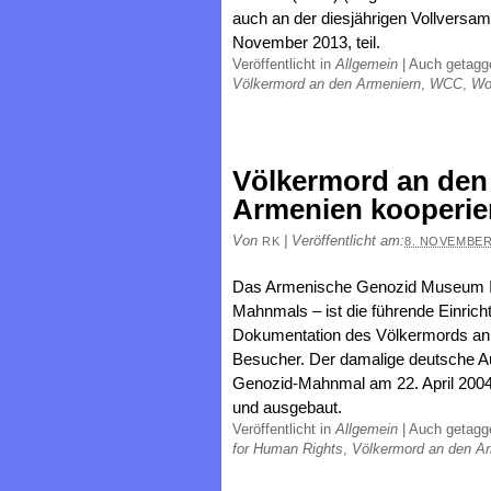
auch an der diesjährigen Vollversa
November 2013, teil.
Veröffentlicht in
Allgemein
|
Auch getag
Völkermord an den Armeniern
,
WCC
,
Wo
Völkermord an den
Armenien kooperie
Von
|
Veröffentlicht am:
RK
8. NOVEMBER
Das Armenische Genozid Museum In
Mahnmals – ist die führende Einric
Dokumentation des Völkermords an 
Besucher. Der damalige deutsche A
Genozid-Mahnmal am 22. April 2004
und ausgebaut.
Veröffentlicht in
Allgemein
|
Auch getag
for Human Rights
,
Völkermord an den A