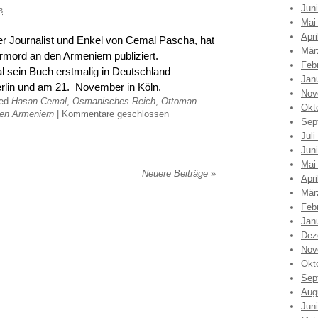
Jun
3
Mai
Apri
r Journalist und Enkel von Cemal Pascha, hat
Mär
mord an den Armeniern publiziert.
Feb
 sein Buch erstmalig in Deutschland
Jan
erlin und am 21. November in Köln.
Nov
ged
Hasan Cemal
,
Osmanisches Reich
,
Ottoman
Okt
en Armeniern
|
Kommentare geschlossen
Sep
Juli
Jun
Mai
Neuere Beiträge
»
Apri
Mär
Feb
Jan
Dez
Nov
Okt
Sep
Aug
Jun