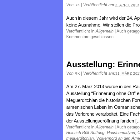
Von
|
Veröffentlicht am:
RK
3. APRIL 2013
Auch in diesem Jahr wird der 24. Apr
keine Ausnahme. Wir stellen die Prog
Veröffentlicht in
Allgemein
|
Auch getag
Kommentare geschlossen
Ausstellung: Erinn
Von
|
Veröffentlicht am:
RK
31. MÄRZ 201
Am 27. März 2013 wurde in den Räume
Ausstellung “Erinnerung ohne Ort” erö
Meguerditchian die historischen 
armenischen Leben im Osmanischen 
das Verlorene verarbeitet. Eine Fa
der Ausstellungseröffnung fanden [
Veröffentlicht in
Allgemein
|
Auch getag
Heinrich Böll Stiftung
,
Houshamadyan
,
O
meguerditchian
,
Völkermord an den Arm