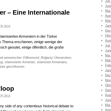
Juli
Jun
er – Eine Internationale
Mai
Apri
Mär
Jan
ER 2013
Dez
Okt
lamisierten Armeniern in der Türkei
Aug
m Thema erschienen, einige wenige der
Juli
ch geoutet, einige öffentlich, die große
Jun
Mai
ged
armenischer Völkermord
,
Boğaziçi Üniversitesi
,
Mär
ng
,
islamisierte Armenier
,
islamized Armenians
,
Feb
are geschlossen
Jan
Dez
Nov
Okt
tloop
Sep
Aug
ER 2013
Jun
Mai
 side of any contentious historical debate to
Apri