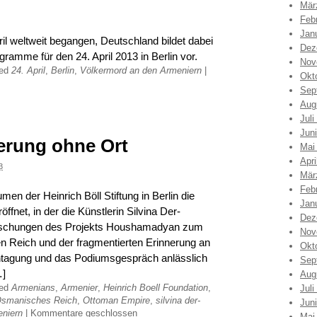
Mär
Feb
Jan
il weltweit begangen, Deutschland bildet dabei
Dez
ramme für den 24. April 2013 in Berlin vor.
Nov
ged
24. April
,
Berlin
,
Völkermord an den Armeniern
|
Okt
Sep
Aug
Juli
Jun
erung ohne Ort
Mai
Apri
3
Mär
Feb
n der Heinrich Böll Stiftung in Berlin die
Jan
ffnet, in der die Künstlerin Silvina Der-
Dez
Forschungen des Projekts Houshamadyan zum
Nov
Reich und der fragmentierten Erinnerung an
Okt
chtagung und das Podiumsgespräch anlässlich
Sep
…]
Aug
ged
Armenians
,
Armenier
,
Heinrich Boell Foundation
,
Juli
smanisches Reich
,
Ottoman Empire
,
silvina der-
Jun
eniern
|
Kommentare geschlossen
Mai