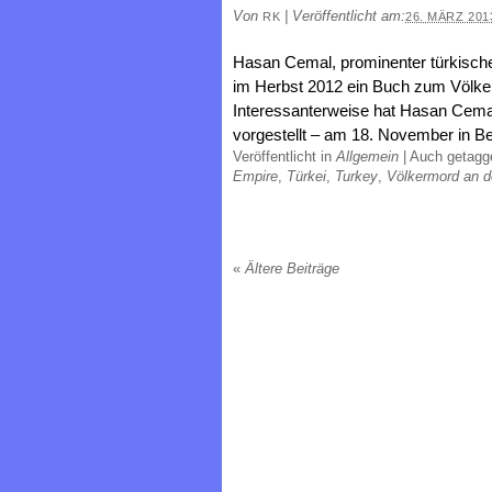
Von
|
Veröffentlicht am:
RK
26. MÄRZ 201
Hasan Cemal, prominenter türkische
im Herbst 2012 ein Buch zum Völker
Interessanterweise hat Hasan Cemal
vorgestellt – am 18. November in B
Veröffentlicht in
Allgemein
|
Auch getag
Empire
,
Türkei
,
Turkey
,
Völkermord an d
«
Ältere Beiträge