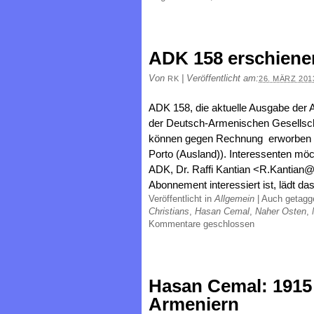
ADK 158 erschiene
Von
|
Veröffentlicht am:
RK
26. MÄRZ 201
ADK 158, die aktuelle Ausgabe der
der Deutsch-Armenischen Gesellsch
können gegen Rechnung erworben werd
Porto (Ausland)). Interessenten möcht
ADK, Dr. Raffi Kantian <R.Kantian
Abonnement interessiert ist, lädt da
Veröffentlicht in
Allgemein
|
Auch getag
Christians
,
Hasan Cemal
,
Naher Osten
,
Kommentare geschlossen
Hasan Cemal: 1915
Armeniern