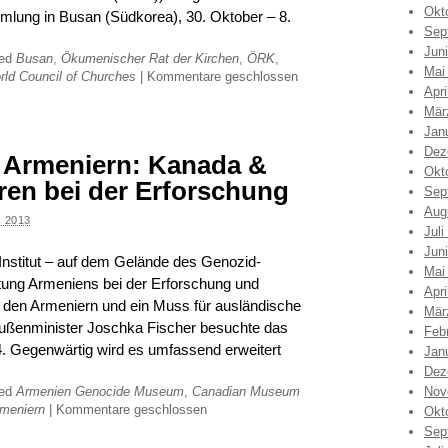
Okt
mmlung in Busan (Südkorea), 30. Oktober – 8.
Sep
Jun
ged
Busan
,
Ökumenischer Rat der Kirchen
,
ÖRK
,
Mai
rld Council of Churches
|
Kommentare geschlossen
Apri
Mär
Jan
Dez
 Armeniern: Kanada &
Okt
ren bei der Erforschung
Sep
Aug
 2013
Juli
Jun
stitut – auf dem Gelände des Genozid-
Mai
htung Armeniens bei der Erforschung und
Apri
den Armeniern und ein Muss für ausländische
Mär
ußenminister Joschka Fischer besuchte das
Feb
. Gegenwärtig wird es umfassend erweitert
Jan
Dez
ged
Armenien Genocide Museum
,
Canadian Museum
Nov
rmeniern
|
Kommentare geschlossen
Okt
Sep