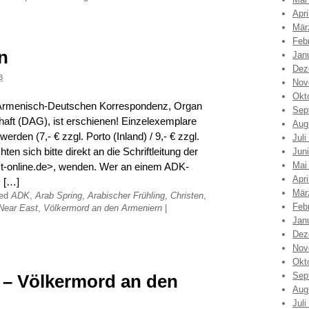
Apri
Mär
Feb
n
Jan
Dez
3
Nov
Okt
 Armenisch-Deutschen Korrespondenz, Organ
Sep
aft (DAG), ist erschienen! Einzelexemplare
Aug
en (7,- € zzgl. Porto (Inland) / 9,- € zzgl.
Juli
en sich bitte direkt an die Schriftleitung der
Jun
Mai
@t-online.de>, wenden. Wer an einem ADK-
Apri
s […]
Mär
ged
ADK
,
Arab Spring
,
Arabischer Frühling
,
Christen
,
Feb
Near East
,
Völkermord an den Armeniern
|
Jan
Dez
Nov
Okt
Sep
 – Völkermord an den
Aug
Juli