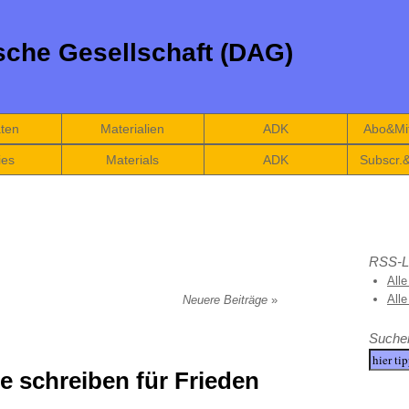
che Gesellschaft (DAG)
äten
Materialien
ADK
Abo&Mit
ies
Materials
ADK
Subscr.
RSS-L
Alle
All
Neuere Beiträge
»
Suche
 schreiben für Frieden