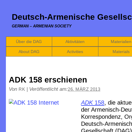
Deutsch-Armenische Gesellsc
GERMAN – ARMENIAN SOCIETY
Über die DAG
Aktivitäten
Materialien
About DAG
Activities
Materials
ADK 158 erschienen
Von
|
Veröffentlicht am:
RK
26. MÄRZ 2013
ADK
158
, die aktu
der Armenisch-Deu
Korrespondenz, Or
Deutsch-Armenisc
Gesellschaft
(DAG)