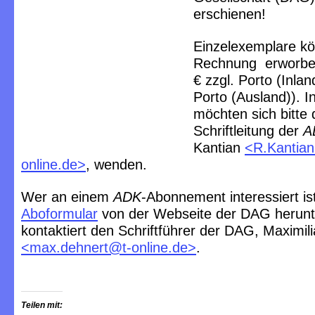
erschienen!
Einzelexemplare k
Rechnung erworben
€ zzgl. Porto (Inland
Porto (Ausland)). I
möchten sich bitte 
Schriftleitung der
A
Kantian
<R.Kantia
online.de>
, wenden.
Wer an einem
ADK
-Abonnement interessiert ist
Aboformular
von der Webseite der DAG herunt
kontaktiert den Schriftführer der DAG, Maximil
<max.dehnert@t-online.de>
.
Teilen mit: